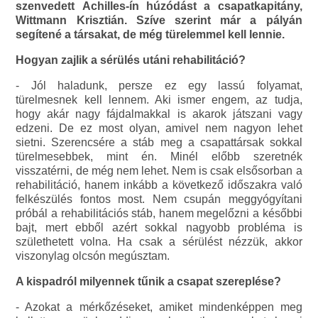
szenvedett Achilles-ín húzódást a csapatkapitány,
Wittmann Krisztián. Szíve szerint már a pályán
segítené a társakat, de még türelemmel kell lennie.
Hogyan zajlik a sérülés utáni rehabilitáció?
- Jól haladunk, persze ez egy lassú folyamat,
türelmesnek kell lennem. Aki ismer engem, az tudja,
hogy akár nagy fájdalmakkal is akarok játszani vagy
edzeni. De ez most olyan, amivel nem nagyon lehet
sietni. Szerencsére a stáb meg a csapattársak sokkal
türelmesebbek, mint én. Minél előbb szeretnék
visszatérni, de még nem lehet. Nem is csak elsősorban a
rehabilitáció, hanem inkább a következő időszakra való
felkészülés fontos most. Nem csupán meggyógyítani
próbál a rehabilitációs stáb, hanem megelőzni a későbbi
bajt, mert ebből azért sokkal nagyobb probléma is
születhetett volna. Ha csak a sérülést nézzük, akkor
viszonylag olcsón megúsztam.
A kispadról milyennek tűnik a csapat szereplése?
- Azokat a mérkőzéseket, amiket mindenképpen meg