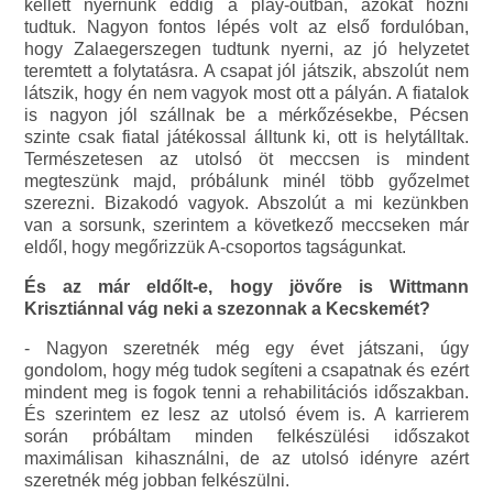
kellett nyernünk eddig a play-outban, azokat hozni
tudtuk. Nagyon fontos lépés volt az első fordulóban,
hogy Zalaegerszegen tudtunk nyerni, az jó helyzetet
teremtett a folytatásra. A csapat jól játszik, abszolút nem
látszik, hogy én nem vagyok most ott a pályán. A fiatalok
is nagyon jól szállnak be a mérkőzésekbe, Pécsen
szinte csak fiatal játékossal álltunk ki, ott is helytálltak.
Természetesen az utolsó öt meccsen is mindent
megteszünk majd, próbálunk minél több győzelmet
szerezni. Bizakodó vagyok. Abszolút a mi kezünkben
van a sorsunk, szerintem a következő meccseken már
eldől, hogy megőrizzük A-csoportos tagságunkat.
És az már eldőlt-e, hogy jövőre is Wittmann
Krisztiánnal vág neki a szezonnak a Kecskemét?
- Nagyon szeretnék még egy évet játszani, úgy
gondolom, hogy még tudok segíteni a csapatnak és ezért
mindent meg is fogok tenni a rehabilitációs időszakban.
És szerintem ez lesz az utolsó évem is. A karrierem
során próbáltam minden felkészülési időszakot
maximálisan kihasználni, de az utolsó idényre azért
szeretnék még jobban felkészülni.