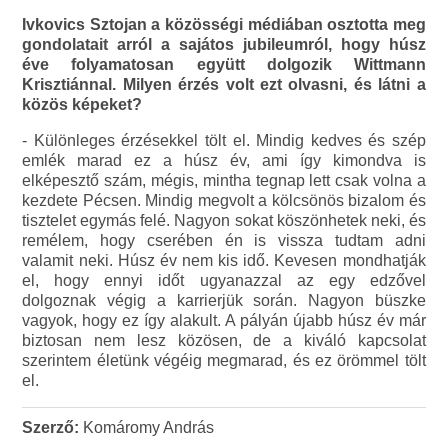
Ivkovics Sztojan a közösségi médiában osztotta meg
gondolatait arról a sajátos jubileumról, hogy húsz
éve folyamatosan együtt dolgozik Wittmann
Krisztiánnal. Milyen érzés volt ezt olvasni, és látni a
közös képeket?
- Különleges érzésekkel tölt el. Mindig kedves és szép
emlék marad ez a húsz év, ami így kimondva is
elképesztő szám, mégis, mintha tegnap lett csak volna a
kezdete Pécsen. Mindig megvolt a kölcsönös bizalom és
tisztelet egymás felé. Nagyon sokat köszönhetek neki, és
remélem, hogy cserében én is vissza tudtam adni
valamit neki. Húsz év nem kis idő. Kevesen mondhatják
el, hogy ennyi időt ugyanazzal az egy edzővel
dolgoznak végig a karrierjük során. Nagyon büszke
vagyok, hogy ez így alakult. A pályán újabb húsz év már
biztosan nem lesz közösen, de a kiváló kapcsolat
szerintem életünk végéig megmarad, és ez örömmel tölt
el.
Szerző:
Komáromy András