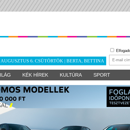
Elfogad
. AUGUSZTUS 6. CSÜTÖRTÖK | BERTA, BETTINA
ILÁG
KÉK HÍREK
KULTÚRA
SPORT