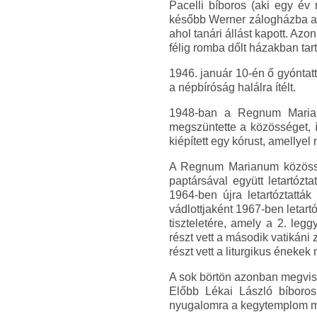
Pacelli bíboros (aki egy év
később Werner zálogházba adt
ahol tanári állást kapott. Az
félig romba dőlt házakban tart
1946. január 10-én ő gyóntatt
a népbíróság halálra ítélt.
1948-ban a Regnum Marian
megszüntette a közösséget, í
kiépített egy kórust, amellyel n
A Regnum Marianum közösség 
paptársával együtt letartózt
1964-ben újra letartóztattá
vádlottjaként 1967-ben letart
tiszteletére, amely a 2. le
részt vett a második vatikáni
részt vett a liturgikus énekek
A sok börtön azonban megvise
Előbb Lékai László bíboros
nyugalomra a kegytemplom mel