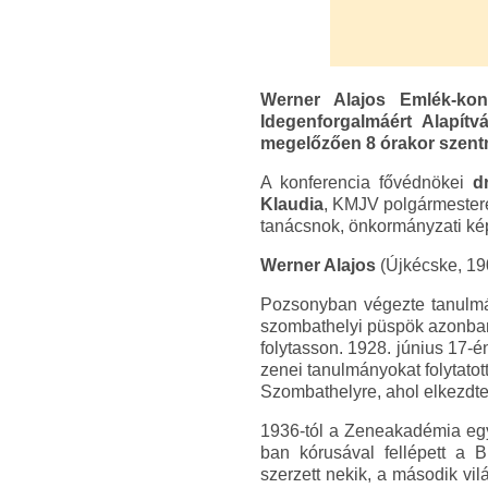
Werner Alajos Emlék-ko
Idegenforgalmáért Alapít
megelőzően 8 órakor szentm
A konferencia fővédnökei
d
Klaudia
, KMJV polgármester
tanácsnok, önkormányzati kép
Werner Alajos
(Újkécske, 190
Pozsonyban végezte tanulmány
szombathelyi püspök azonban 
folytasson. 1928. június 17
zenei tanulmányokat folytatot
Szombathelyre, ahol elkezdte
1936-tól a Zeneakadémia egyh
ban kórusával fellépett a 
szerzett nekik, a második v