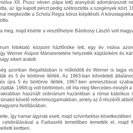
 múlva XII. Piusz néven pápa lett) aranyórát adományozott ne
a, az így kapott pénzt pedig szétosztotta a szegények közt. 1
onnal megkezdte a Schola Regia kórus kiépítését. A kórustagokk
otta.
a meg, majd kísérte a vesztőhelyre Bárdossy László volt magyar 
um hitoktató központ házfőnöke lett, egy év múlva azo
gy Werner Alajost Máriaremetére helyzeték káplánként és kán
agy sikert aratott.
azonban illegalitásban is működött és Werner is tagja vol
atták és 5 év börtönre ítélték. Az 1963-ban kihirdetett általán
k és újra 5 év börtönre ítélték. 1967-ben amnesztiával sza
óztatták. 1968-ig volt börtönben, ott írta meg Mercedes-miséjét
ggyakrabban használt ordinárium hazánkban a római katolikus
 zsinatot követő reformmozgalmakban, amely az ő részéről abból á
 magyarra fordításában.
lte, így hamar ágynak esett, majd szívinfarktus következtében
 celebrálásával a Farkasréti temetőben temették el, majd 
letti kertben.