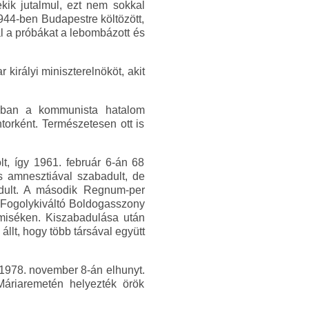
kik jutalmul, ezt nem sokkal
944-ben Budapestre költözött,
al a próbákat a lebombázott és
királyi miniszterelnököt, akit
nban a kommunista hatalom
torként. Természetesen ott is
t, így 1961. február 6-án 68
os amnesztiával szabadult, de
badult. A második Regnum-per
 a Fogolykiváltó Boldogasszony
 miséken. Kiszabadulása után
llt, hogy több társával együtt
 1978. november 8-án elhunyt.
Máriaremetén helyezték örök