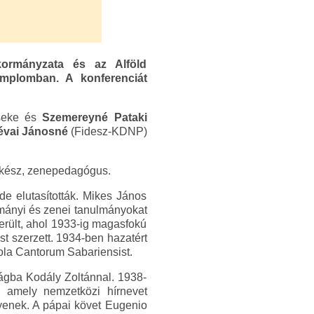
ormányzata és az Alföld
emplomban. A konferenciát
rseke és
Szemereyné Pataki
évai Jánosné
(Fidesz-KDNP)
elkész, zenepedagógus.
de elutasították. Mikes János
ományi és zenei tanulmányokat
rült, ahol 1933-ig magasfokú
st szerzett. 1934-ben hazatért
hola Cantorum Sabariensist.
ságba Kodály Zoltánnal. 1938-
, amely nemzetközi hírnevet
yenek. A pápai követ Eugenio