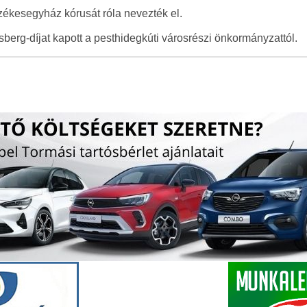
zékesegyház kórusát róla nevezték el.
erg-díjat kapott a pesthidegkúti városrészi önkormányzattól.