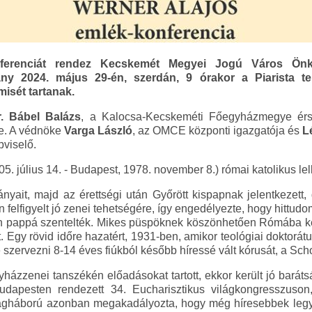
nferenciát rendez Kecskemét Megyei Jogú Város Önk
vány 2024. május 29-én, szerdán, 9 órakor a Piarista t
isét tartanak.
r. Bábel Balázs
, a Kalocsa-Kecskeméti Főegyházmegye é
e. A védnöke
Varga László
, az OMCE központi igazgatója és
L
viselő.
5. július 14. - Budapest, 1978. november 8.) római katolikus l
ait, majd az érettségi után Győrött kispapnak jelentkezett, 
felfigyelt jó zenei tehetségére, így engedélyezte, hogy hittud
-én pappá szentelték. Mikes püspöknek köszönhetően Rómába ke
t. Egy rövid időre hazatért, 1931-ben, amikor teológiai doktorátu
 szervezni 8-14 éves fiúkból később híressé vált kórusát, a Sc
ázzenei tanszékén előadásokat tartott, ekkor került jó barát
Budapesten rendezett 34. Eucharisztikus világkongresszuson
ilágháború azonban megakadályozta, hogy még híresebbek leg