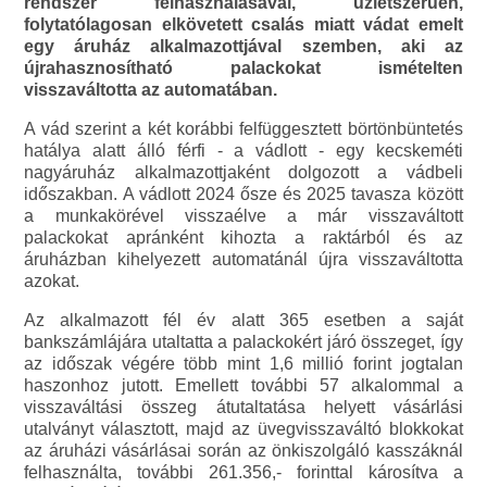
rendszer felhasználásával, üzletszerűen,
folytatólagosan elkövetett csalás miatt vádat emelt
egy áruház alkalmazottjával szemben, aki az
újrahasznosítható palackokat ismételten
visszaváltotta az automatában.
A vád szerint a két korábbi felfüggesztett börtönbüntetés
hatálya alatt álló férfi - a vádlott - egy kecskeméti
nagyáruház alkalmazottjaként dolgozott a vádbeli
időszakban. A vádlott 2024 ősze és 2025 tavasza között
a munkakörével visszaélve a már visszaváltott
palackokat apránként kihozta a raktárból és az
áruházban kihelyezett automatánál újra visszaváltotta
azokat.
Az alkalmazott fél év alatt 365 esetben a saját
bankszámlájára utaltatta a palackokért járó összeget, így
az időszak végére több mint 1,6 millió forint jogtalan
haszonhoz jutott. Emellett további 57 alkalommal a
visszaváltási összeg átutaltatása helyett vásárlási
utalványt választott, majd az üvegvisszaváltó blokkokat
az áruházi vásárlásai során az önkiszolgáló kasszáknál
felhasználta, további 261.356,- forinttal károsítva a