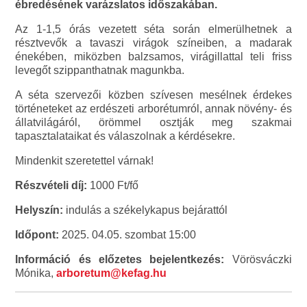
ébredésének varázslatos időszakában.
Az 1-1,5 órás vezetett séta során elmerülhetnek a
résztvevők a tavaszi virágok színeiben, a madarak
énekében, miközben balzsamos, virágillattal teli friss
levegőt szippanthatnak magunkba.
A séta szervezői közben szívesen mesélnek érdekes
történeteket az erdészeti arborétumról, annak növény- és
állatvilágáról, örömmel osztják meg szakmai
tapasztalataikat és válaszolnak a kérdésekre.
Mindenkit szeretettel várnak!
Részvételi díj:
1000 Ft/fő
Helyszín:
indulás a székelykapus bejárattól
Időpont:
2025. 04.05. szombat 15:00
Információ és előzetes bejelentkezés:
Vörösváczki
Mónika,
arboretum@kefag.hu