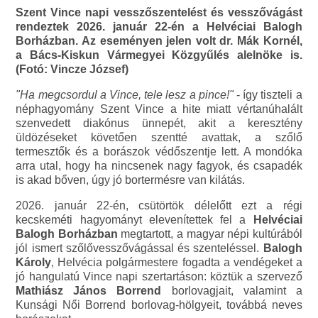
Szent Vince napi vesszőszentelést és vesszővágást
rendeztek 2026. január 22-én a Helvéciai Balogh
Borházban. Az eseményen jelen volt dr. Mák Kornél,
a Bács-Kiskun Vármegyei Közgyűlés alelnöke is.
(Fotó: Vincze József)
"Ha megcsordul a Vince, tele lesz a pince!"
- így tiszteli a
néphagyomány Szent Vince a hite miatt vértanúhalált
szenvedett diakónus ünnepét, akit a keresztény
üldözéseket követően szentté avattak, a szőlő
termesztők és a borászok védőszentje lett. A mondóka
arra utal, hogy ha nincsenek nagy fagyok, és csapadék
is akad bőven, úgy jó bortermésre van kilátás.
2026. január 22-én, csütörtök délelőtt ezt a régi
kecskeméti hagyományt elevenítettek fel a
Helvéciai
Balogh Borházban
megtartott, a magyar népi kultúrából
jól ismert szőlővesszővágással és szenteléssel.
Balogh
Károly
, Helvécia polgármestere fogadta a vendégeket a
jó hangulatú Vince napi szertartáson: köztük a szervező
Mathiász János Borrend
borlovagjait, valamint a
Kunsági Női Borrend borlovag-hölgyeit, továbbá neves