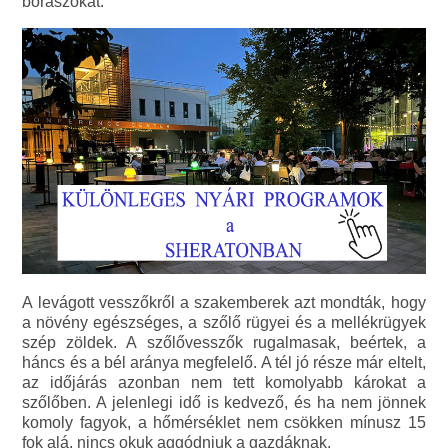
borászokat.
A levágott vesszőkről a szakemberek azt mondták, hogy
a növény egészséges, a szőlő rügyei és a mellékrügyek
szép zöldek. A szőlővesszők rugalmasak, beértek, a
háncs és a bél aránya megfelelő. A tél jó része már eltelt,
az időjárás azonban nem tett komolyabb károkat a
szőlőben. A jelenlegi idő is kedvező, és ha nem jönnek
komoly fagyok, a hőmérséklet nem csökken mínusz 15
fok alá, nincs okuk aggódniuk a gazdáknak.