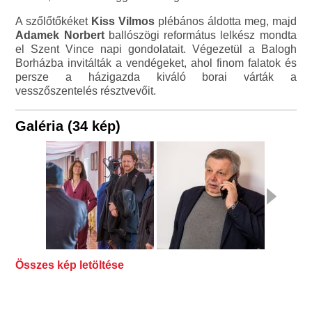
A szőlőtőkéket
Kiss Vilmos
plébános áldotta meg, majd
Adamek Norbert
ballószögi református lelkész mondta
el Szent Vince napi gondolatait. Végezetül a Balogh
Borházba invitálták a vendégeket, ahol finom falatok és
persze a házigazda kiváló borai várták a
vesszőszentelés résztvevőit.
Galéria (34 kép)
Összes kép letöltése