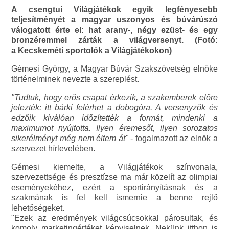
A csengtui Világjátékok egyik legfényesebb
teljesítményét a magyar uszonyos és búvárúszó
válogatott érte el: hat arany-, négy ezüst- és egy
bronzéremmel zárták a világversenyt. (Fotó:
a Kecskeméti sportolók a Világjátékokon)
Gémesi György, a Magyar Búvár Szakszövetség elnöke
történelminek nevezte a szereplést.
"Tudtuk, hogy erős csapat érkezik, a szakemberek előre
jelezték: itt bárki felérhet a dobogóra. A versenyzők és
edzőik kiválóan időzítették a formát, mindenki a
maximumot nyújtotta. Ilyen éremesőt, ilyen sorozatos
sikerélményt még nem éltem át"
- fogalmazott az elnök a
szervezet hírlevelében.
Gémesi kiemelte, a Világjátékok színvonala,
szervezettsége és presztízse ma már közelít az olimpiai
eseményekéhez, ezért a sportirányításnak és a
szakmának is fel kell ismernie a benne rejlő
lehetőségeket.
"Ezek az eredmények világcsúcsokkal párosultak, és
komoly marketingértéket képviselnek. Nekünk itthon is