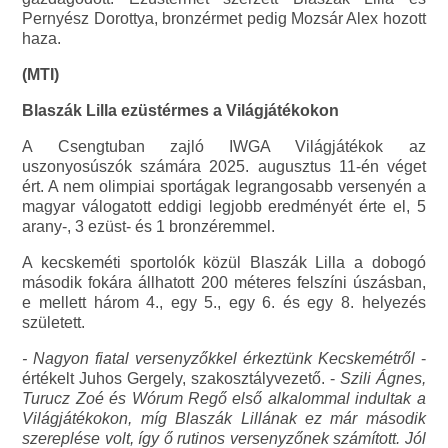
Pernyész Dorottya, bronzérmet pedig Mozsár Alex hozott
haza.
(MTI)
Blaszák Lilla ezüstérmes a Világjátékokon
A Csengtuban zajló IWGA Világjátékok az
uszonyosúszók számára 2025. augusztus 11-én véget
ért. A nem olimpiai sportágak legrangosabb versenyén a
magyar válogatott eddigi legjobb eredményét érte el, 5
arany-, 3 ezüst- és 1 bronzéremmel.
A kecskeméti sportolók közül Blaszák Lilla a dobogó
második fokára állhatott 200 méteres felszíni úszásban,
e mellett három 4., egy 5., egy 6. és egy 8. helyezés
született.
- Nagyon fiatal versenyzőkkel érkeztünk Kecskemétről
-
értékelt Juhos Gergely, szakosztályvezető. -
Szili Ágnes,
Turucz Zoé és Wórum Regő első alkalommal indultak a
Világjátékokon, míg Blaszák Lillának ez már második
szereplése volt, így ő rutinos versenyzőnek számított. Jól