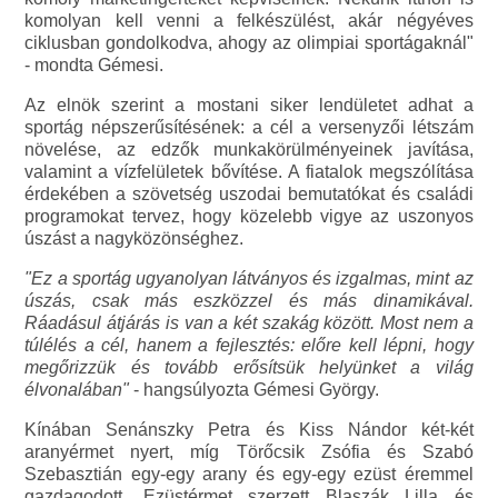
komolyan kell venni a felkészülést, akár négyéves
ciklusban gondolkodva, ahogy az olimpiai sportágaknál"
- mondta Gémesi.
Az elnök szerint a mostani siker lendületet adhat a
sportág népszerűsítésének: a cél a versenyzői létszám
növelése, az edzők munkakörülményeinek javítása,
valamint a vízfelületek bővítése. A fiatalok megszólítása
érdekében a szövetség uszodai bemutatókat és családi
programokat tervez, hogy közelebb vigye az uszonyos
úszást a nagyközönséghez.
"Ez a sportág ugyanolyan látványos és izgalmas, mint az
úszás, csak más eszközzel és más dinamikával.
Ráadásul átjárás is van a két szakág között. Most nem a
túlélés a cél, hanem a fejlesztés: előre kell lépni, hogy
megőrizzük és tovább erősítsük helyünket a világ
élvonalában"
- hangsúlyozta Gémesi György.
Kínában Senánszky Petra és Kiss Nándor két-két
aranyérmet nyert, míg Törőcsik Zsófia és Szabó
Szebasztián egy-egy arany és egy-egy ezüst éremmel
gazdagodott. Ezüstérmet szerzett Blaszák Lilla és