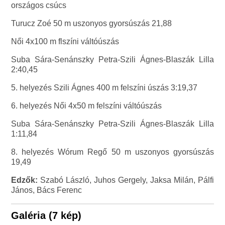
országos csúcs
Turucz Zoé 50 m uszonyos gyorsúszás 21,88
Női 4x100 m flszíni váltóúszás
Suba Sára-Senánszky Petra-Szili Ágnes-Blaszák Lilla
2:40,45
5. helyezés Szili Ágnes 400 m felszíni úszás 3:19,37
6. helyezés Női 4x50 m felszíni váltóúszás
Suba Sára-Senánszky Petra-Szili Ágnes-Blaszák Lilla
1:11,84
8. helyezés Wórum Regő 50 m uszonyos gyorsúszás
19,49
Edzők:
Szabó László, Juhos Gergely, Jaksa Milán, Pálfi
János, Bács Ferenc
Galéria (7 kép)