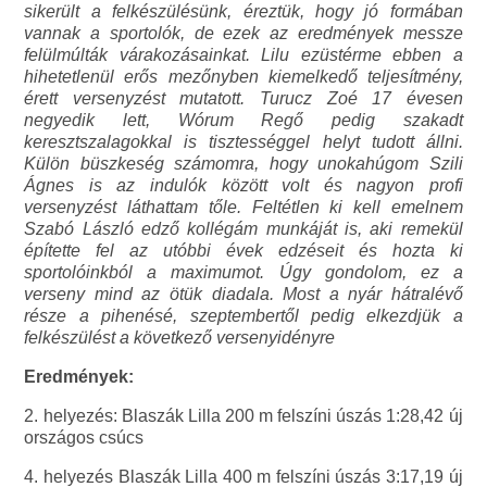
sikerült a felkészülésünk, éreztük, hogy jó formában
vannak a sportolók, de ezek az eredmények messze
felülmúlták várakozásainkat. Lilu ezüstérme ebben a
hihetetlenül erős mezőnyben kiemelkedő teljesítmény,
érett versenyzést mutatott. Turucz Zoé 17 évesen
negyedik lett, Wórum Regő pedig szakadt
keresztszalagokkal is tisztességgel helyt tudott állni.
Külön büszkeség számomra, hogy unokahúgom Szili
Ágnes is az indulók között volt és nagyon profi
versenyzést láthattam tőle. Feltétlen ki kell emelnem
Szabó László edző kollégám munkáját is, aki remekül
építette fel az utóbbi évek edzéseit és hozta ki
sportolóinkból a maximumot. Úgy gondolom, ez a
verseny mind az ötük diadala. Most a nyár hátralévő
része a pihenésé, szeptembertől pedig elkezdjük a
felkészülést a következő versenyidényre
Eredmények:
2. helyezés: Blaszák Lilla 200 m felszíni úszás 1:28,42 új
országos csúcs
4. helyezés Blaszák Lilla 400 m felszíni úszás 3:17,19 új