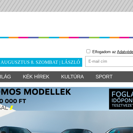
Elfogadom az
Adatvéde
. AUGUSZTUS 8. SZOMBAT | LÁSZLÓ
ILÁG
KÉK HÍREK
KULTÚRA
SPORT