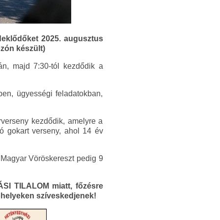
deklődőket 2025. augusztus
zón készült)
án, majd 7:30-tól kezdődik a
ben, ügyességi feladatokban,
orverseny kezdődik, amelyre a
ló gokart verseny, ahol 14 év
a Magyar Vöröskereszt pedig 9
TÁSI TILALOM miatt, főzésre
helyeken szíveskedjenek!