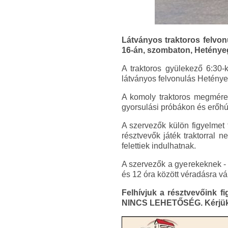
Látványos traktoros felvo
16-án, szombaton, Hetényegy
A traktoros gyülekező 6:30-
látványos felvonulás Heténye
A komoly traktoros megméret
gyorsulási próbákon és erőhú
A szervezők külön figyelmet 
résztvevők játék traktorral 
felettiek indulhatnak.
A szervezők a gyerekeknek - 
és 12 óra között véradásra vár
Felhívjuk a résztvevőink f
NINCS LEHETŐSÉG. Kérjük t