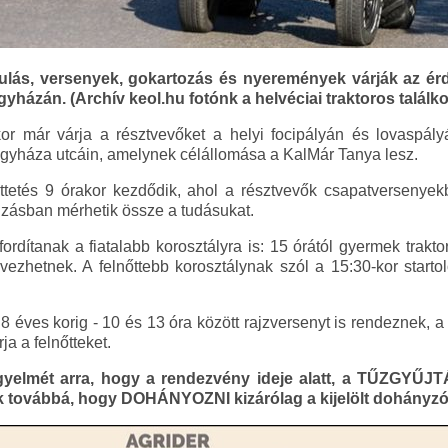
nulás, versenyek, gokartozás és nyeremények várják az ér
házán. (Archív keol.hu fotónk a helvéciai traktoros találko
kor már várja a résztvevőket a helyi focipályán és lovaspály
gyháza utcáin, amelynek célállomása a KalMár Tanya lesz.
tetés 9 órakor kezdődik, ahol a résztvevők csapatversenyek
zásban mérhetik össze a tudásukat.
fordítanak a fiatalabb korosztályra is: 15 órától gyermek trakt
nevezhetnek. A felnőttebb korosztálynak szól a 15:30-kor starto
8 éves korig - 10 és 13 óra között rajzversenyt is rendeznek, 
ja a felnőtteket.
igyelmét arra, hogy a rendezvény ideje alatt, a TŰZGYŰJ
ovábbá, hogy DOHÁNYOZNI kizárólag a kijelölt dohányzó