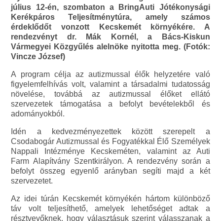
július 12-én, szombaton a BringAuti Jótékonysági
Kerékpáros Teljesítménytúra, amely számos
érdeklődőt vonzott Kecskemét környékére. A
rendezvényt dr. Mák Kornél, a Bács-Kiskun
Vármegyei Közgyűlés alelnöke nyitotta meg. (Fotók:
Vincze József)
A program célja az autizmussal élők helyzetére való
figyelemfelhívás volt, valamint a társadalmi tudatosság
növelése, továbbá az autizmussal élőket ellátó
szervezetek támogatása a befolyt bevételekből és
adományokból.
Idén a kedvezményezettek között szerepelt a
Csodabogár Autizmussal és Fogyatékkal Élő Személyek
Nappali Intézménye Kecskeméten, valamint az Auti
Farm Alapítvány Szentkirályon. A rendezvény során a
befolyt összeg egyenlő arányban segíti majd a két
szervezetet.
Az idei túrán Kecskemét környékén hártom különböző
táv volt teljesíthető, amelyek lehetőséget adtak a
résztvevőknek, hogy választásuk szerint válasszanak a