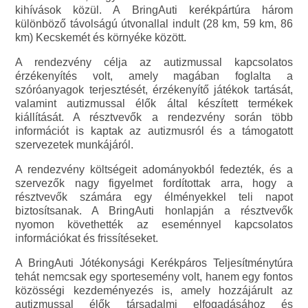
kihívások közül. A BringAuti kerékpártúra három
különböző távolságú útvonallal indult (28 km, 59 km, 86
km) Kecskemét és környéke között.
A rendezvény célja az autizmussal kapcsolatos
érzékenyítés volt, amely magában foglalta a
szóróanyagok terjesztését, érzékenyítő játékok tartását,
valamint autizmussal élők által készített termékek
kiállítását. A résztvevők a rendezvény során több
információt is kaptak az autizmusról és a támogatott
szervezetek munkájáról.
A rendezvény költségeit adományokból fedezték, és a
szervezők nagy figyelmet fordítottak arra, hogy a
résztvevők számára egy élményekkel teli napot
biztosítsanak. A BringAuti honlapján a résztvevők
nyomon követhették az eseménnyel kapcsolatos
információkat és frissítéseket.
A BringAuti Jótékonysági Kerékpáros Teljesítménytúra
tehát nemcsak egy sportesemény volt, hanem egy fontos
közösségi kezdeményezés is, amely hozzájárult az
autizmussal élők társadalmi elfogadásához és