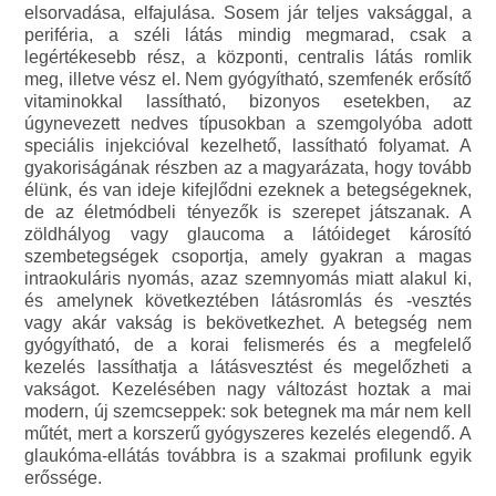
elsorvadása, elfajulása. Sosem jár teljes vaksággal, a
periféria, a széli látás mindig megmarad, csak a
legértékesebb rész, a központi, centralis látás romlik
meg, illetve vész el. Nem gyógyítható, szemfenék erősítő
vitaminokkal lassítható, bizonyos esetekben, az
úgynevezett nedves típusokban a szemgolyóba adott
speciális injekcióval kezelhető, lassítható folyamat. A
gyakoriságának részben az a magyarázata, hogy tovább
élünk, és van ideje kifejlődni ezeknek a betegségeknek,
de az életmódbeli tényezők is szerepet játszanak. A
zöldhályog vagy glaucoma a látóideget károsító
szembetegségek csoportja, amely gyakran a magas
intraokuláris nyomás, azaz szemnyomás miatt alakul ki,
és amelynek következtében látásromlás és -vesztés
vagy akár vakság is bekövetkezhet. A betegség nem
gyógyítható, de a korai felismerés és a megfelelő
kezelés lassíthatja a látásvesztést és megelőzheti a
vakságot. Kezelésében nagy változást hoztak a mai
modern, új szemcseppek: sok betegnek ma már nem kell
műtét, mert a korszerű gyógyszeres kezelés elegendő. A
glaukóma-ellátás továbbra is a szakmai profilunk egyik
erőssége.