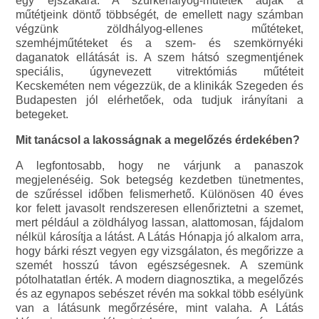
egy éjszakára. A szürkehályog-műtétek adják a
műtétjeink döntő többségét, de emellett nagy számban
végzünk zöldhályog-ellenes műtéteket,
szemhéjműtéteket és a szem- és szemkörnyéki
daganatok ellátását is. A szem hátsó szegmentjének
speciális, úgynevezett vitrektómiás műtéteit
Kecskeméten nem végezzük, de a klinikák Szegeden és
Budapesten jól elérhetőek, oda tudjuk irányítani a
betegeket.
Mit tanácsol a lakosságnak a megelőzés érdekében?
A legfontosabb, hogy ne várjunk a panaszok
megjelenéséig. Sok betegség kezdetben tünetmentes,
de szűréssel időben felismerhető. Különösen 40 éves
kor felett javasolt rendszeresen ellenőriztetni a szemet,
mert például a zöldhályog lassan, alattomosan, fájdalom
nélkül károsítja a látást. A Látás Hónapja jó alkalom arra,
hogy bárki részt vegyen egy vizsgálaton, és megőrizze a
szemét hosszú távon egészségesnek. A szemünk
pótolhatatlan érték. A modern diagnosztika, a megelőzés
és az egynapos sebészet révén ma sokkal több esélyünk
van a látásunk megőrzésére, mint valaha. A Látás