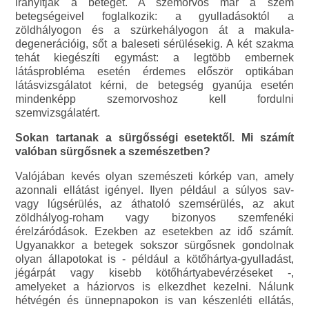
irányítják a beteget. A szemorvos már a szem
betegségeivel foglalkozik: a gyulladásoktól a
zöldhályogon és a szürkehályogon át a makula-
degenerációig, sőt a baleseti sérülésekig. A két szakma
tehát kiegészíti egymást: a legtöbb embernek
látásprobléma esetén érdemes először optikában
látásvizsgálatot kérni, de betegség gyanúja esetén
mindenképp szemorvoshoz kell fordulni
szemvizsgálatért.
Sokan tartanak a sürgősségi esetektől. Mi számít
valóban sürgősnek a szemészetben?
Valójában kevés olyan szemészeti kórkép van, amely
azonnali ellátást igényel. Ilyen például a súlyos sav-
vagy lúgsérülés, az áthatoló szemsérülés, az akut
zöldhályog-roham vagy bizonyos szemfenéki
érelzáródások. Ezekben az esetekben az idő számít.
Ugyanakkor a betegek sokszor sürgősnek gondolnak
olyan állapotokat is - például a kötőhártya-gyulladást,
jégárpát vagy kisebb kötőhártyabevérzéseket -,
amelyeket a háziorvos is elkezdhet kezelni. Nálunk
hétvégén és ünnepnapokon is van készenléti ellátás,