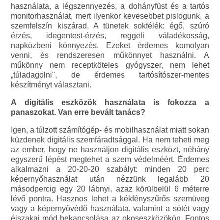
használata, a légszennyezés, a dohányfüst és a tartós
monitorhasználat, mert ilyenkor kevesebbet pislogunk, a
szemfelszín kiszárad. A tünetek sokfélék: égő, szúró
érzés, idegentest-érzés, reggeli váladékosság,
napközbeni könnyezés. Ezeket érdemes komolyan
venni, és rendszeresen műkönnyet használni. A
műkönny nem receptköteles gyógyszer, nem lehet
„túladagolni", de érdemes tartósítószer-mentes
készítményt választani.
A digitális eszközök használata is fokozza a
panaszokat. Van erre bevált tanács?
Igen, a túlzott számítógép- és mobilhasználat miatt sokan
küzdenek digitális szemfáradtsággal. Ha nem teheti meg
az ember, hogy ne használjon digitális eszközt, néhány
egyszerű lépést megtehet a szem védelméért. Érdemes
alkalmazni a 20-20-20 szabályt: minden 20 perc
képernyőhasználat után nézzünk legalább 20
másodpercig egy 20 lábnyi, azaz körülbelül 6 méterre
lévő pontra. Hasznos lehet a kékfényszűrős szemüveg
vagy a képernyővédő használata, valamint a sötét vagy
éjszakai mód bekapcsolása az okoseszközökön. Fontos