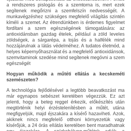
a rendszeres pislogás és a szemtorna is, mert ezek
segítenek megőrizni a szemfelszín nedvességét. A
munkavégzéshez szükséges megfelelő világítás szintén
kíméli a szemet. Az étrendünkben is érdemes figyelmet
fordítani a szem egészségének támogatására: az
antioxidánsban gazdag ételek, például a zöld leveles
zöldségek, a sárgarépa, a tojás és a halfélék mind
hozzájárulnak a látás védelméhez. A tudatos életmód, a
helyes képernyőhasználat és a megfelelő antioxidánsok,
szemvitaminok szedése mind segítenek megóvni a szem
egészségét
Hogyan működik a műtéti ellátás a kecskeméti
szemészeten?
A technológia fejlődésével a legtöbb beavatkozást ma
már egynapos sebészet keretében végezzük. Ez azt
jelenti, hogy a beteg reggel érkezik, előkészítés után
megtörténik helyi érzéstelenítésben a műtét, utána
megfigyeljük, majd éjszakára a kísérő hazaviheti. Azok,
akiknek nincs megfelelő otthoni környezetük vagy
kísérőjük, a 24 órás ellátás keretében bent maradhatnak