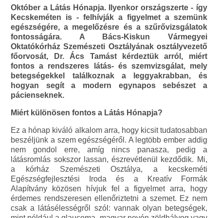
Október a Látás Hónapja. Ilyenkor országszerte - így
Kecskeméten is - felhívják a figyelmet a szemünk
egészségére, a megelőzésre és a szűrővizsgálatok
fontosságára. A Bács-Kiskun Vármegyei
Oktatókórház Szemészeti Osztályának osztályvezető
főorvosát, Dr. Ács Tamást kérdeztük arról, miért
fontos a rendszeres látás- és szemvizsgálat, mely
betegségekkel találkoznak a leggyakrabban, és
hogyan segít a modern egynapos sebészet a
pácienseknek.
Miért különösen fontos a Látás Hónapja?
Ez a hónap kiváló alkalom arra, hogy kicsit tudatosabban
beszéljünk a szem egészségéről. A legtöbb ember addig
nem gondol erre, amíg nincs panasza, pedig a
látásromlás sokszor lassan, észrevétlenül kezdődik. Mi,
a kórház Szemészeti Osztálya, a kecskeméti
Egészségfejlesztési Iroda és a Kreatív Formák
Alapítvány közösen hívjuk fel a figyelmet arra, hogy
érdemes rendszeresen ellenőriztetni a szemet. Ez nem
csak a látásélességről szól: vannak olyan betegségek,
mint például a glaucoma, magyar nevén zöldhályog vagy