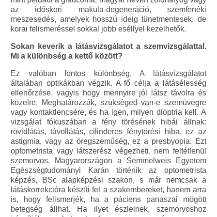
az időskori makula-degeneráció, szemfenéki
meszesedés, amelyek hosszú ideig tünetmentesek, de
korai felismeréssel sokkal jobb eséllyel kezelhetők.
Sokan keverik a látásvizsgálatot a szemvizsgálattal.
Mi a különbség a kettő között?
Ez valóban fontos különbség. A látásvizsgálatot
általában optikákban végzik. A fő célja a látásélesség
ellenőrzése, vagyis hogy mennyire jól látsz távolra és
közelre. Meghatározzák, szükséged van-e szemüvegre
vagy kontaktlencsére, és ha igen, milyen dioptria kell. A
vizsgálat fókuszában a fény törésének hibái állnak:
rövidlátás, távollátás, cilinderes fénytörési hiba, ez az
astigmia, vagy az öregszeműség, ez a presbyopia. Ezt
optometrista vagy látszerész végezheti, nem feltétlenül
szemorvos. Magyarországon a Semmelweis Egyetem
Egészségtudományi Karán történik az optometrista
képzés, BSc alapképzési szakon, s már nemcsak a
látáskorrekcióra készíti fel a szakembereket, hanem arra
is, hogy felismerjék, ha a páciens panaszai mögött
betegség állhat. Ha ilyet észlelnek, szemorvoshoz