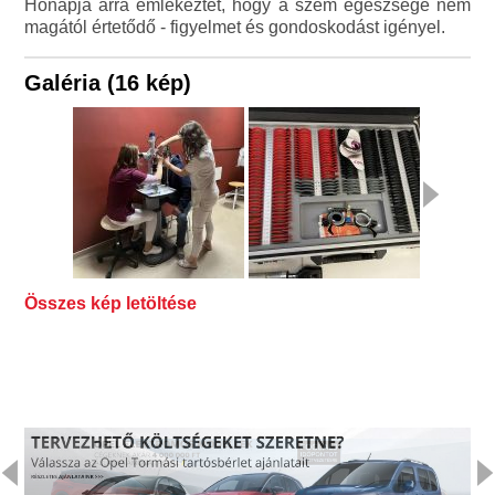
Hónapja arra emlékeztet, hogy a szem egészsége nem
magától értetődő - figyelmet és gondoskodást igényel.
Galéria (16 kép)
Összes kép letöltése