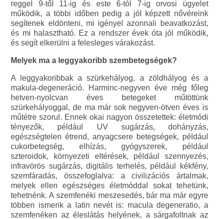
reggel 9-től 11-ig és este 6-tól 7-ig orvosi ügyelet
működik, a többi időben pedig a jól képzett nővéreink
segítenek eldönteni, mi igényel azonnali beavatkozást,
és mi halasztható. Ez a rendszer évek óta jól működik,
és segít elkerülni a felesleges várakozást.
Melyek ma a leggyakoribb szembetegségek?
A leggyakoribbak a szürkehályog, a zöldhályog és a
makula-degeneráció. Harminc-negyven éve még főleg
hetven-nyolcvan éves betegeket műtöttünk
szürkehályoggal, de ma már sok negyven-ötven éves is
műtétre szorul. Ennek okai nagyon összetettek: életmódi
tényezők, például UV sugárzás, dohányzás,
egészségtelen étrend, anyagcsere betegségek, például
cukorbetegség, elhízás, gyógyszerek, például
szteroidok, környezeti eltérések, például szennyezés,
infravörös sugárzás, digitális terhelés, például kékfény,
szemfáradás, összefoglalva: a civilizációs ártalmak,
melyek ellen egészséges életmóddal sokat tehetünk,
tehetnénk. A szemfenéki meszesedés, bár ma már egyre
többen ismerik a latin nevét is: macula degeneratio, a
szemfenéken az éleslátás helyének, a sárgafoltnak az