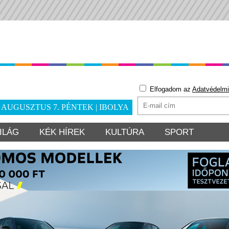
Elfogadom az
Adatvédelmi
. AUGUSZTUS 7. PÉNTEK | IBOLYA
ILÁG
KÉK HÍREK
KULTÚRA
SPORT