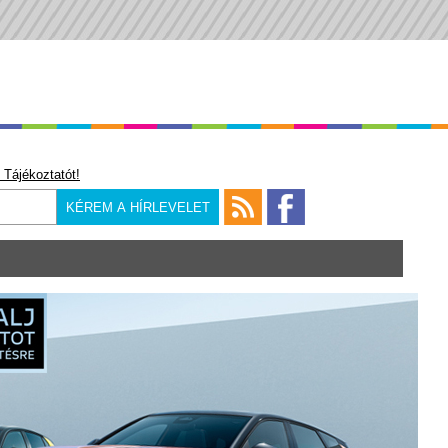
 Tájékoztatót!