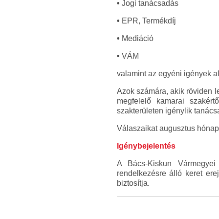
•
Jogi tanácsadás
•
EPR, Termékdíj
•
Mediáció
•
VÁM
valamint az egyéni igények al
Azok számára, akik röviden l
megfelelő kamarai szakértő
szakterületen igénylik tanác
Válaszaikat augusztus hónap 
Igénybejelentés
A Bács-Kiskun Vármegyei 
rendelkezésre álló keret er
biztosítja.