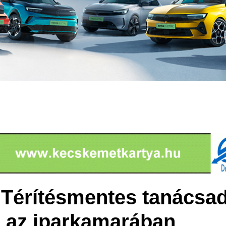
 Térítésmentes tanácsa
 az iparkamarában