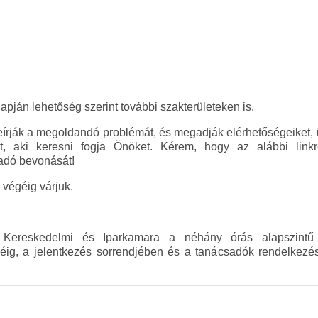
apján lehetőség szerint további szakterületeken is.
eírják a megoldandó problémát, és megadják elérhetőségeiket, 
t, aki keresni fogja Önöket. Kérem, hogy az alábbi linkre
sadó bevonását!
végéig várjuk.
Kereskedelmi és Iparkamara a néhány órás alapszintű
ejéig, a jelentkezés sorrendjében és a tanácsadók rendelkez