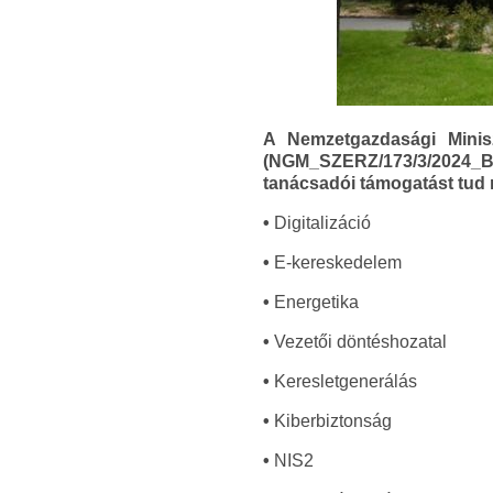
A Nemzetgazdasági Minis
(NGM_SZERZ/173/3/2024_BKM
tanácsadói támogatást tud n
•
Digitalizáció
•
E-kereskedelem
•
Energetika
•
Vezetői döntéshozatal
•
Keresletgenerálás
•
Kiberbiztonság
•
NIS2