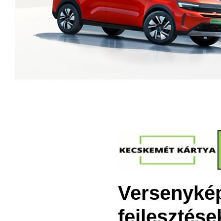
Versenyképe
fejlesztés