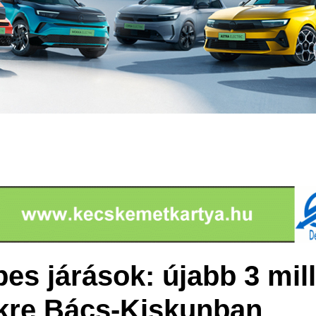
s járások: újabb 3 milli
ekre Bács-Kiskunban