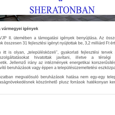
a vármegyei igények
 VJP II. ütemében a támogatási igények benyújtása. Az össz
sszesen 31 fejlesztési igényt nyújtottak be, 3,2 milliárd Ft ér
t is olyan, „településközeli", gyakorlati fejlesztési tervek
zszolgáltatásokat hivatottak javítani, illetve a térség
hetik. Jellemző irány az intézmények energetikai korszerűsítése
javító beruházások vagy éppen a településüzemeltetési eszközpa
ózatban megvalósuló beruházások hatása nem egy-egy telep
daságnövekedésnek köszönhető plusz források hatékonyan ker