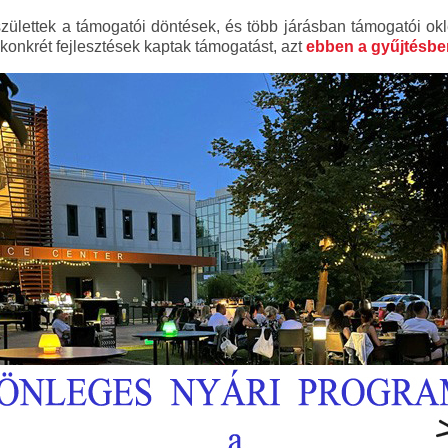
lettek a támogatói döntések, és több járásban támogatói okl
konkrét fejlesztések kaptak támogatást, azt
ebben a gyűjtésben