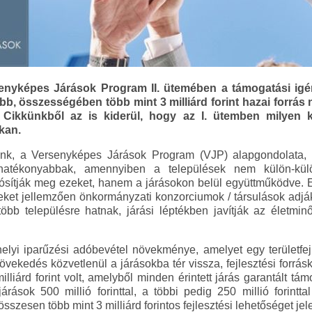
senyképes Járások Program II. ütemében a támogatási igé
b, összességében több mint 3 milliárd forint hazai forrás
Cikkünkből az is kiderül, hogy az I. ütemben milyen ko
kan.
unk, a Versenyképes Járások Program (VJP) alapgondolata, h
al hatékonyabbak, amennyiben a települések nem külön-kü
alósítják meg ezeket, hanem a járásokon belül együttműködve.
yeket jellemzően önkormányzati konzorciumok / társulások adj
öbb településre hatnak, járási léptékben javítják az életmi
elyi iparűzési adóbevétel növekménye, amelyet egy területfe
övekedés közvetlenül a járásokba tér vissza, fejlesztési forrá
illiárd forint volt, amelyből minden érintett járás garantált tá
árások 500 millió forinttal, a többi pedig 250 millió forintta
sszesen több mint 3 milliárd forintos fejlesztési lehetőséget je