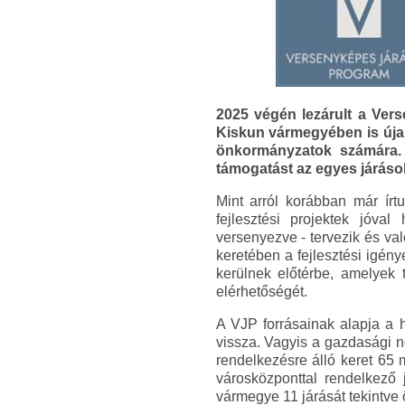
2025 végén lezárult a Ver
Kiskun vármegyében is újab
önkormányzatok számára. 
támogatást az egyes járáso
Mint arról korábban már írt
fejlesztési projektek jóv
versenyezve - tervezik és v
keretében a fejlesztési igén
kerülnek előtérbe, amelyek t
elérhetőségét.
A VJP forrásainak alapja a h
vissza. Vagyis a gazdasági n
rendelkezésre álló keret 65 m
városközponttal rendelkező j
vármegye 11 járását tekintve ö