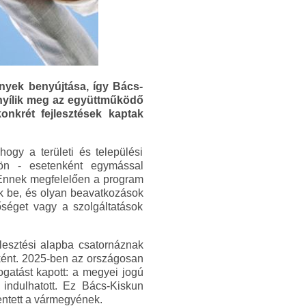
nyek benyújtása, így Bács-
 nyílik meg az együttműködő
nkrét fejlesztések kaptak
ogy a területi és települési
lön - esetenként egymással
 Ennek megfelelően a program
ák be, és olyan beavatkozások
nőséget vagy a szolgáltatások
jlesztési alapba csatornáznak
sként. 2025-ben az országosan
mogatást kapott: a megyei jogú
l indulhatott. Ez Bács-Kiskun
lentett a vármegyének.