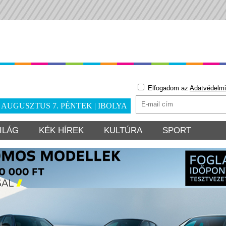
Elfogadom az
Adatvédelmi
. AUGUSZTUS 7. PÉNTEK | IBOLYA
ILÁG
KÉK HÍREK
KULTÚRA
SPORT