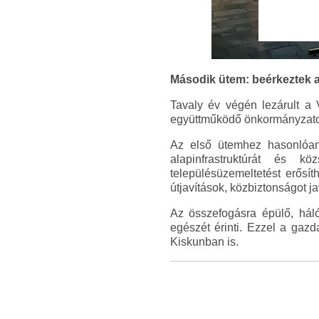
Második ütem: beérkeztek 
Tavaly év végén lezárult a
együttműködő önkormányzatok ö
Az első ütemhez hasonlóan it
alapinfrastruktúrát és kö
településüzemeltetést erősít
útjavítások, közbiztonságot 
Az összefogásra épülő, hál
egészét érinti. Ezzel a gaz
Kiskunban is.