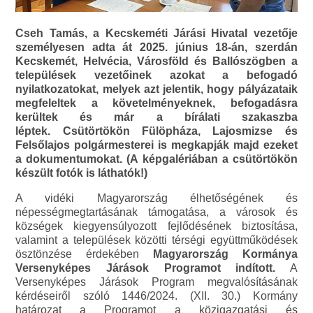
Cseh Tamás, a Kecskeméti Járási Hivatal vezetője
személyesen adta át 2025. június 18-án, szerdán
Kecskemét, Helvécia, Városföld és Ballószögben a
települések vezetőinek azokat a befogadó
nyilatkozatokat, melyek azt jelentik, hogy pályázataik
megfeleltek a követelményeknek, befogadásra
kerültek és már a bírálati szakaszba
léptek. Csütörtökön Fülöpháza, Lajosmizse és
Felsőlajos polgármesterei is megkapják majd ezeket
a dokumentumokat. (A képgalériában a csütörtökön
készült fotók is láthatók!)
A vidéki Magyarország élhetőségének és
népességmegtartásának támogatása, a városok és
községek kiegyensúlyozott fejlődésének biztosítása,
valamint a települések közötti térségi együttműködések
ösztönzése érdekében
Magyarország Kormánya
Versenyképes Járások Programot indított.
A
Versenyképes Járások Program megvalósításának
kérdéseiről szóló 1446/2024. (XII. 30.) Kormány
határozat a Programot a közigazgatási és