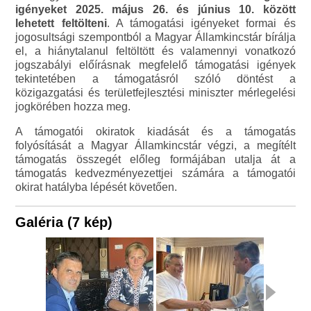
igényeket 2025. május 26. és június 10. között
lehetett feltölteni
. A támogatási igényeket formai és
jogosultsági szempontból a Magyar Államkincstár bírálja
el, a hiánytalanul feltöltött és valamennyi vonatkozó
jogszabályi előírásnak megfelelő támogatási igények
tekintetében a támogatásról szóló döntést a
közigazgatási és területfejlesztési miniszter mérlegelési
jogkörében hozza meg.
A támogatói okiratok kiadását és a támogatás
folyósítását a Magyar Államkincstár végzi, a megítélt
támogatás összegét előleg formájában utalja át a
támogatás kedvezményezettjei számára a támogatói
okirat hatályba lépését követően.
Galéria (7 kép)