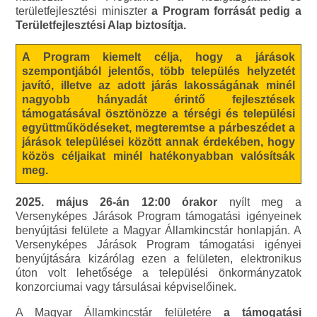
területfejlesztési miniszter
a Program forrását pedig a
Területfejlesztési Alap biztosítja.
A Program kiemelt célja, hogy a járások
szempontjából jelentős, több település helyzetét
javító, illetve az adott járás lakosságának minél
nagyobb hányadát érintő fejlesztések
támogatásával ösztönözze a térségi és települési
együttműködéseket, megteremtse a párbeszédet a
járások települései között annak érdekében, hogy
közös céljaikat minél hatékonyabban valósítsák
meg.
2025. május 26-án 12:00 órakor
nyílt meg a
Versenyképes Járások Program támogatási igényeinek
benyújtási felülete a Magyar Államkincstár honlapján. A
Versenyképes Járások Program támogatási igényei
benyújtására kizárólag ezen a felületen, elektronikus
úton volt lehetősége a települési önkormányzatok
konzorciumai vagy társulásai képviselőinek.
A Magyar Államkincstár felületére
a támogatási