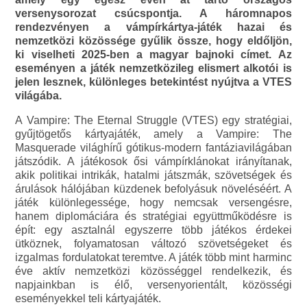
versenysorozat csúcspontja. A háromnapos
rendezvényen a vámpírkártya-játék hazai és
nemzetközi közössége gyűlik össze, hogy eldőljön,
ki viselheti 2025-ben a magyar bajnoki címet. Az
eseményen a játék nemzetközileg elismert alkotói is
jelen lesznek, különleges betekintést nyújtva a VTES
világába.
A Vampire: The Eternal Struggle (VTES) egy stratégiai,
gyűjtögetős kártyajáték, amely a Vampire: The
Masquerade világhírű gótikus-modern fantáziavilágában
játszódik. A játékosok ősi vámpírklánokat irányítanak,
akik politikai intrikák, hatalmi játszmák, szövetségek és
árulások hálójában küzdenek befolyásuk növeléséért. A
játék különlegessége, hogy nemcsak versengésre,
hanem diplomáciára és stratégiai együttműködésre is
épít: egy asztalnál egyszerre több játékos érdekei
ütköznek, folyamatosan változó szövetségeket és
izgalmas fordulatokat teremtve. A játék több mint harminc
éve aktív nemzetközi közösséggel rendelkezik, és
napjainkban is élő, versenyorientált, közösségi
eseményekkel teli kártyajáték.