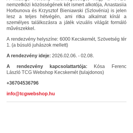
nemzetközi közösségének két ismert alkotója, Anastasiia
Horbunova és Krzysztof Bieniawski (Szlovénia) is jelen
lesz a teljes hétvégén, ami ritka alkalmat kínál a
személyes találkozásra a játék vizuális világát formáló
művészekkel.
A rendezvény helyszíne: 6000 Kecskemét, Szövetség tér
1. (a búsuló juhászok mellett)
A rendezvény ideje:
2026.02.06. - 02.08.
A rendezvény kapcsolattartója:
Kósa Ferenc
László TCG Webshop Kecskemét (tulajdonos)
+36704536796
info@tcgwebshop.hu