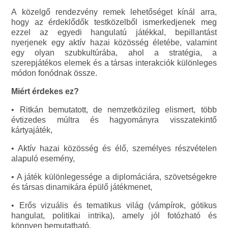
A közelgő rendezvény remek lehetőséget kínál arra,
hogy az érdeklődők testközelből ismerkedjenek meg
ezzel az egyedi hangulatú játékkal, bepillantást
nyerjenek egy aktív hazai közösség életébe, valamint
egy olyan szubkultúrába, ahol a stratégia, a
szerepjátékos elemek és a társas interakciók különleges
módon fonódnak össze.
Miért érdekes ez?
• Ritkán bemutatott, de nemzetközileg elismert, több
évtizedes múltra és hagyományra visszatekintő
kártyajáték,
• Aktív hazai közösség és élő, személyes részvételen
alapuló esemény,
• A játék különlegessége a diplomáciára, szövetségekre
és társas dinamikára épülő játékmenet,
• Erős vizuális és tematikus világ (vámpírok, gótikus
hangulat, politikai intrika), amely jól fotózható és
könnyen bemutatható,