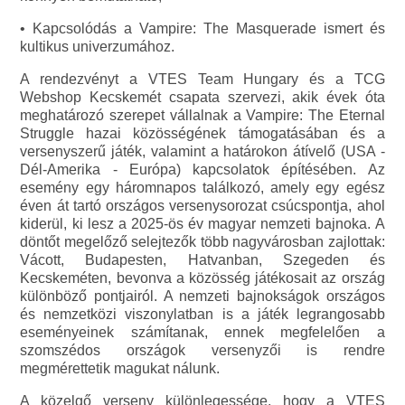
• Kapcsolódás a Vampire: The Masquerade ismert és
kultikus univerzumához.
A rendezvényt a VTES Team Hungary és a TCG
Webshop Kecskemét csapata szervezi, akik évek óta
meghatározó szerepet vállalnak a Vampire: The Eternal
Struggle hazai közösségének támogatásában és a
versenyszerű játék, valamint a határokon átívelő (USA -
Dél-Amerika - Európa) kapcsolatok építésében. Az
esemény egy háromnapos találkozó, amely egy egész
éven át tartó országos versenysorozat csúcspontja, ahol
kiderül, ki lesz a 2025-ös év magyar nemzeti bajnoka. A
döntőt megelőző selejtezők több nagyvárosban zajlottak:
Vácott, Budapesten, Hatvanban, Szegeden és
Kecskeméten, bevonva a közösség játékosait az ország
különböző pontjairól. A nemzeti bajnokságok országos
és nemzetközi viszonylatban is a játék legrangosabb
eseményeinek számítanak, ennek megfelelően a
szomszédos országok versenyzői is rendre
megmérettetik magukat nálunk.
A közelgő verseny különlegessége, hogy a VTES