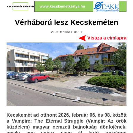
Vérháború lesz Kecskeméten
2026. február 1. 01:01
Vissza a címlapra
Kecskemét ad otthont 2026. február 06. és 08. között
a Vampire: The Eternal Struggle (Vámpír: Az örök
küzdelem) magyar nemzeti bajnokság döntőjének,
amely egy egész éven át tartó országos