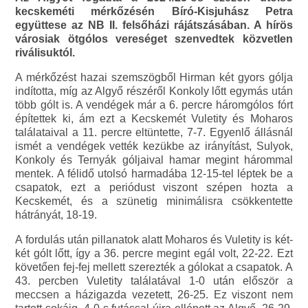
kecskeméti mérkőzésén Bíró-Kisjuhász Petra
együttese az NB II. felsőházi rájátszásában. A hírös
városiak ötgólos vereséget szenvedtek közvetlen
riválisuktól.
A mérkőzést hazai szemszögből Hirman két gyors gólja
indította, míg az Algyő részéről Konkoly lőtt egymás után
több gólt is. A vendégek már a 6. percre háromgólos fórt
építettek ki, ám ezt a Kecskemét Vuletity és Moharos
találataival a 11. percre eltüntette, 7-7. Egyenlő állásnál
ismét a vendégek vették kezükbe az irányítást, Sulyok,
Konkoly és Ternyák góljaival hamar megint hárommal
mentek. A félidő utolsó harmadába 12-15-tel léptek be a
csapatok, ezt a periódust viszont szépen hozta a
Kecskemét, és a szünetig minimálisra csökkentette
hátrányát, 18-19.
A fordulás után pillanatok alatt Moharos és Vuletity is két-
két gólt lőtt, így a 36. percre megint egál volt, 22-22. Ezt
követően fej-fej mellett szerezték a gólokat a csapatok. A
43. percben Vuletity találatával 1-0 után először a
meccsen a házigazda vezetett, 26-25. Ez viszont nem