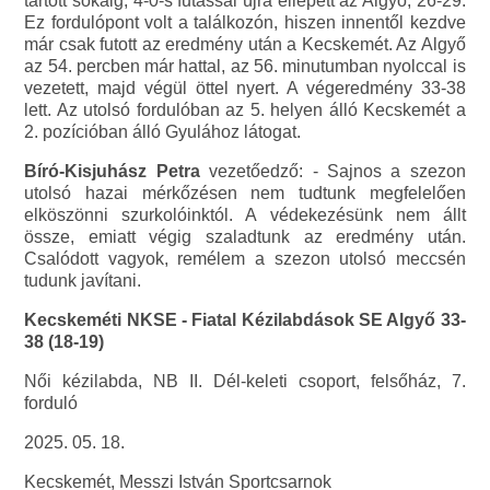
tartott sokáig, 4-0-s futással újra ellépett az Algyő, 26-29.
Ez fordulópont volt a találkozón, hiszen innentől kezdve
már csak futott az eredmény után a Kecskemét. Az Algyő
az 54. percben már hattal, az 56. minutumban nyolccal is
vezetett, majd végül öttel nyert. A végeredmény 33-38
lett. Az utolsó fordulóban az 5. helyen álló Kecskemét a
2. pozícióban álló Gyulához látogat.
Bíró-Kisjuhász Petra
vezetőedző: - Sajnos a szezon
utolsó hazai mérkőzésen nem tudtunk megfelelően
elköszönni szurkolóinktól. A védekezésünk nem állt
össze, emiatt végig szaladtunk az eredmény után.
Csalódott vagyok, remélem a szezon utolsó meccsén
tudunk javítani.
Kecskeméti NKSE - Fiatal Kézilabdások SE Algyő 33-
38 (18-19)
Női kézilabda, NB II. Dél-keleti csoport, felsőház, 7.
forduló
2025. 05. 18.
Kecskemét, Messzi István Sportcsarnok