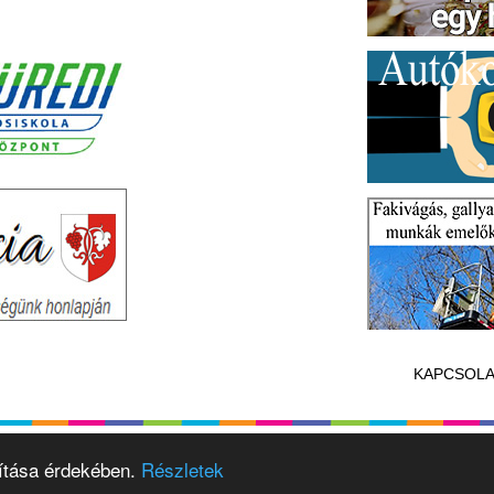
KAPCSOLA
vítása érdekében.
Részletek