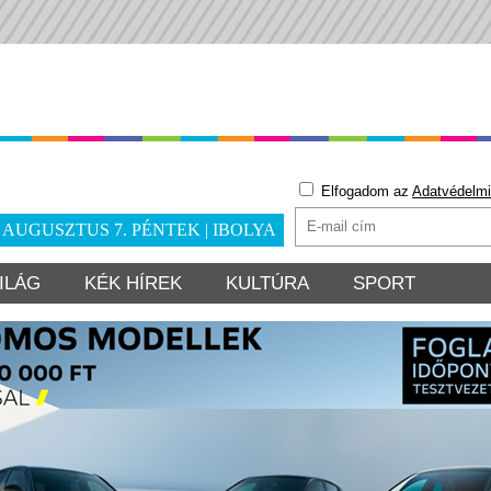
Elfogadom az
Adatvédelmi
. AUGUSZTUS 7. PÉNTEK | IBOLYA
ILÁG
KÉK HÍREK
KULTÚRA
SPORT