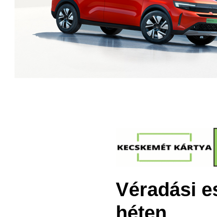
Véradási 
héten