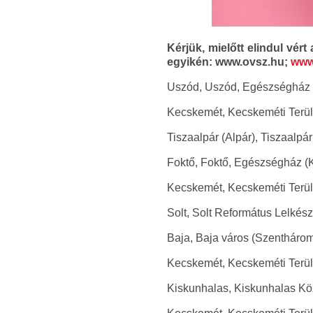
Kérjük, mielőtt elindul vér
egyikén: www.ovsz.hu;
www
Uszód, Uszód, Egészségház (Á
Kecskemét, Kecskeméti Területi
Tiszaalpár (Alpár), Tiszaalpá
Foktő, Foktő, Egészségház (Ko
Kecskemét, Kecskeméti Területi
Solt, Solt Református Lelkés
Baja, Baja város (Szenthároms
Kecskemét, Kecskeméti Területi
Kiskunhalas, Kiskunhalas Kö