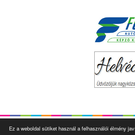
Ez a weboldal sütiket használ a felhasználói élmény ja