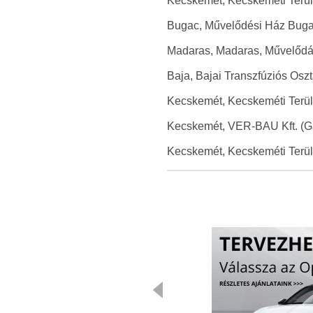
Kecskemét, Kecskeméti Területi
Bugac, Művelődési Ház Bugac 
Madaras, Madaras, Művelődási
Baja, Bajai Transzfúziós Osztá
Kecskemét, Kecskeméti Területi
Kecskemét, VER-BAU Kft. (Gar
Kecskemét, Kecskeméti Területi