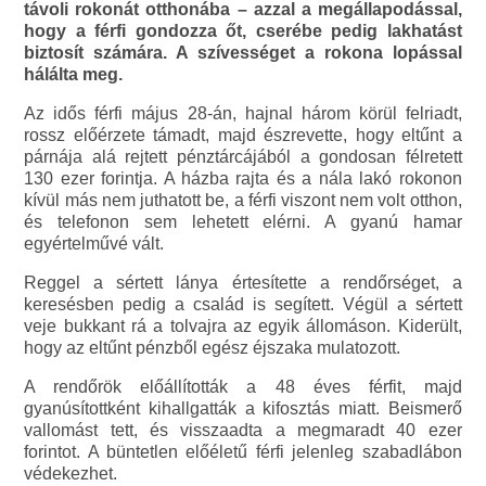
távoli rokonát otthonába – azzal a megállapodással,
hogy a férfi gondozza őt, cserébe pedig lakhatást
biztosít számára. A szívességet a rokona lopással
hálálta meg.
Az idős férfi május 28-án, hajnal három körül felriadt,
rossz előérzete támadt, majd észrevette, hogy eltűnt a
párnája alá rejtett pénztárcájából a gondosan félretett
130 ezer forintja. A házba rajta és a nála lakó rokonon
kívül más nem juthatott be, a férfi viszont nem volt otthon,
és telefonon sem lehetett elérni. A gyanú hamar
egyértelművé vált.
Reggel a sértett lánya értesítette a rendőrséget, a
keresésben pedig a család is segített. Végül a sértett
veje bukkant rá a tolvajra az egyik állomáson. Kiderült,
hogy az eltűnt pénzből egész éjszaka mulatozott.
A rendőrök előállították a 48 éves férfit, majd
gyanúsítottként kihallgatták a kifosztás miatt. Beismerő
vallomást tett, és visszaadta a megmaradt 40 ezer
forintot. A büntetlen előéletű férfi jelenleg szabadlábon
védekezhet.