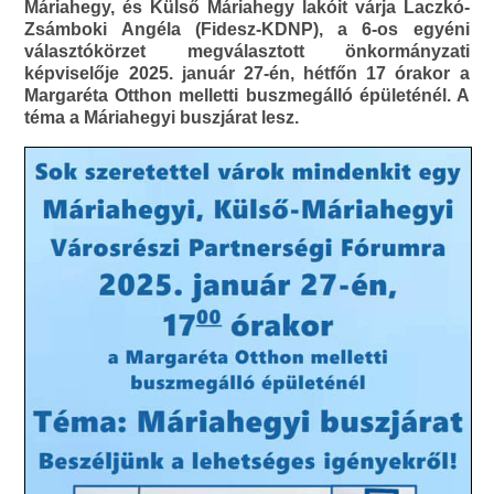
Máriahegy, és Külső Máriahegy lakóit várja Laczkó-
Zsámboki Angéla (Fidesz-KDNP), a 6-os egyéni
választókörzet megválasztott önkormányzati
képviselője 2025. január 27-én, hétfőn 17 órakor a
Margaréta Otthon melletti buszmegálló épületénél. A
téma a Máriahegyi buszjárat lesz.