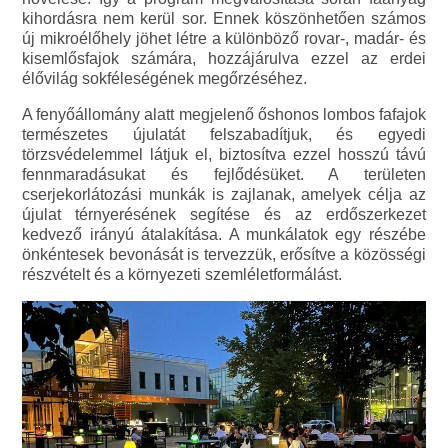
kihordásra nem kerül sor. Ennek köszönhetően számos
új mikroélőhely jöhet létre a különböző rovar-, madár- és
kisemlősfajok számára, hozzájárulva ezzel az erdei
élővilág sokféleségének megőrzéséhez.
A fenyőállomány alatt megjelenő őshonos lombos fafajok
természetes újulatát felszabadítjuk, és egyedi
törzsvédelemmel látjuk el, biztosítva ezzel hosszú távú
fennmaradásukat és fejlődésüket. A területen
cserjekorlátozási munkák is zajlanak, amelyek célja az
újulat térnyerésének segítése és az erdőszerkezet
kedvező irányú átalakítása. A munkálatok egy részébe
önkéntesek bevonását is tervezzük, erősítve a közösségi
részvételt és a környezeti szemléletformálást.