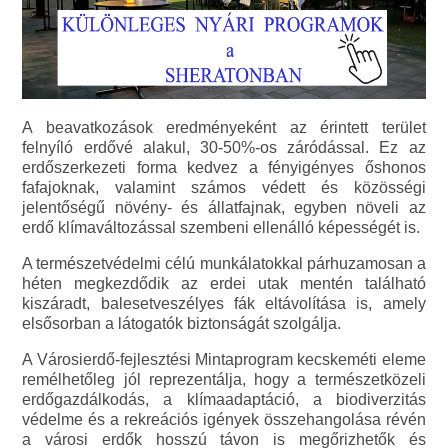
A beavatkozások eredményeként az érintett terület
felnyíló erdővé alakul, 30-50%-os záródással. Ez az
erdőszerkezeti forma kedvez a fényigényes őshonos
fafajoknak, valamint számos védett és közösségi
jelentőségű növény- és állatfajnak, egyben növeli az
erdő klímaváltozással szembeni ellenálló képességét is.
A természetvédelmi célú munkálatokkal párhuzamosan a
héten megkezdődik az erdei utak mentén található
kiszáradt, balesetveszélyes fák eltávolítása is, amely
elsősorban a látogatók biztonságát szolgálja.
A Városierdő-fejlesztési Mintaprogram kecskeméti eleme
remélhetőleg jól reprezentálja, hogy a természetközeli
erdőgazdálkodás, a klímaadaptáció, a biodiverzitás
védelme és a rekreációs igények összehangolása révén
a városi erdők hosszú távon is megőrizhetők és