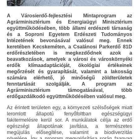
A Városierdő-fejlesztési Mintaprogram az
Agrárminisztérium és Energiaügyi Minisztérium
együttműködésében, több állami erdészeti társaság
és a Soproni Egyetem Erdészeti Tudományos
Intézetének bevonásával valósul meg. Ennek
keretében Kecskeméten, a Csalánosi Parkerdő 81D
erdőrészletében is megkezdődnek azok a
beavatkozások, amelyek a városi és városkörnyéki
erdők klímaadaptációját, ökológiai értékeinek
megőrzését és gyarapítását, valamint a lakosság
számára elérhető, jó minőségű zöldterületek
fenntartását szolgálják. A program az
Agrárminisztérium támogatásával, több
erdőgazdálkodó együttműködésében valósul meg.
Az érintett területen egy, a környezeti szélsőségek miatt
leromlott állapotú fenyőfoltban egészségügyi
fakitermelésre kerül sor. A munkálatok célja az erdő
egészségi állapotának javítása, a természetes
megújulás elősegítése, valamint a biodiverzitás
növelése. Így a program megvalósítása során faanyag