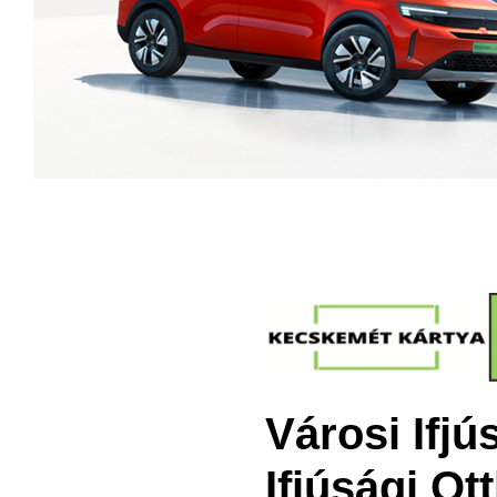
Városi Ifj
Ifjúsági O