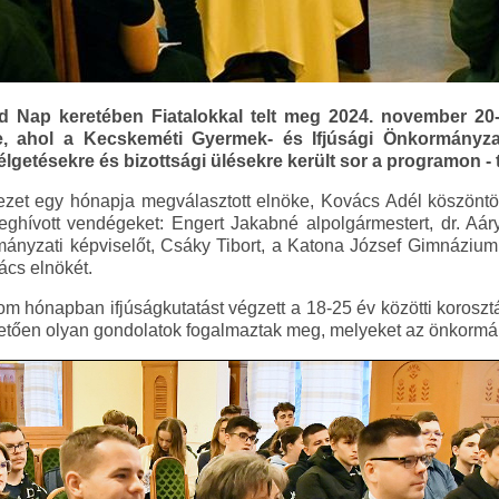
éd Nap keretében Fiatalokkal telt meg 2024. november 20
e, ahol a Kecskeméti Gyermek- és Ifjúsági Önkormányza
lgetésekre és bizottsági ülésekre került sor a programon - t
et egy hónapja megválasztott elnöke, Kovács Adél köszöntött
eghívott vendégeket: Engert Jakabné alpolgármestert, dr. Aár
ányzati képviselőt, Csáky Tibort, a Katona József Gimnázium
ács elnökét.
rom hónapban ifjúságkutatást végzett a 18-25 év közötti koroszt
en olyan gondolatok fogalmaztak meg, melyeket az önkormányz