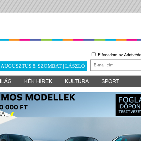
Elfogadom az
Adatvéde
. AUGUSZTUS 8. SZOMBAT | LÁSZLÓ
ILÁG
KÉK HÍREK
KULTÚRA
SPORT