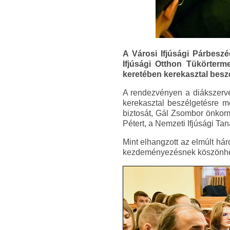
A Városi Ifjúsági Párbesz
Ifjúsági Otthon Tükörterm
keretében kerekasztal beszé
A rendezvényen a diákszervez
kerekasztal beszélgetésre m
biztosát, Gál Zsombor önkorm
Pétert, a Nemzeti Ifjúsági Tan
Mint elhangzott az elmúlt há
kezdeményezésnek köszönhető