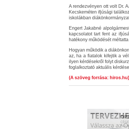
A rendezvényen ott volt Dr. A
Kecskeméten ifjúsági találko
iskolákban diákönkormányzato
Engert Jakabné alpolgármeste
kapcsolatot tart fent az if
hatékony működését méltatt
Hogyan működik a diákönkorm
az, ha a fiatalok kifejtik a
ilyen kérdésekről folyt disku
foglalkoztató aktuális kérdések
(A szöveg forrása: hiros.hu