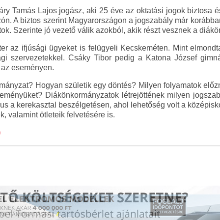
áry Tamás Lajos jogász, aki 25 éve az oktatási jogok biztosa és 
zón. A biztos szerint Magyarországon a jogszabály már korábban
k. Szerinte jó vezető válik azokból, akik részt vesznek a di
r az ifjúsági ügyeket is felügyeli Kecskeméten. Mint elmondta 
júsági szervezetekkel. Csáky Tibor pedig a Katona József gi
a az eseményen.
ányzat? Hogyan születik egy döntés? Milyen folyamatok előzn
 véleményüket? Diákönkormányzatok létrejöttének milyen jogsz
rzus a kerekasztal beszélgetésen, ahol lehetőség volt a középis
, valamint ötleteik felvetésére is.
)