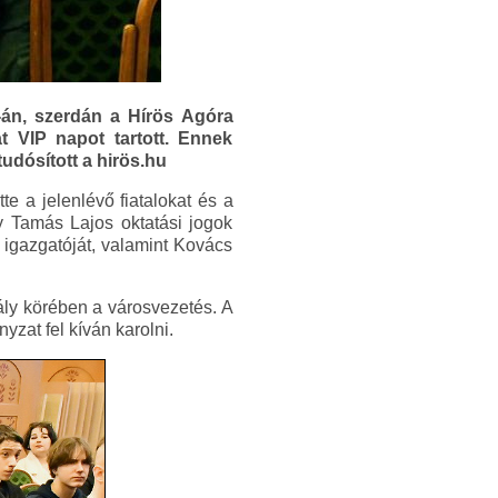
-án, szerdán a Hírös Agóra
t VIP napot tartott. Ennek
udósított a hirös.hu
e a jelenlévő fiatalokat és a
y Tamás Lajos oktatási jogok
 igazgatóját, valamint Kovács
ály körében a városvezetés. A
at fel kíván karolni.