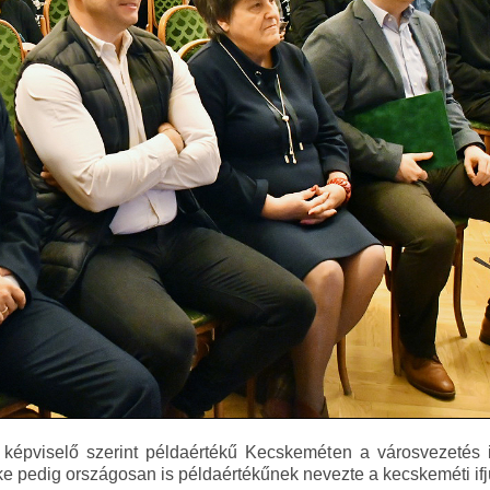
épviselő szerint példaértékű Kecskeméten a városvezetés i
e pedig országosan is példaértékűnek nevezte a kecskeméti ifjú