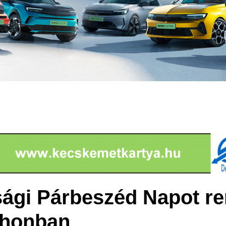
úsági Párbeszéd Napot r
tthonban