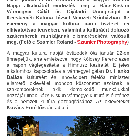
Napja alkalmából rendezték meg a Bács-Kiskun
Vármegyei Gálát és Díjátadó Ünnepséget a
Kecskeméti Katona József Nemzeti Színházban. Az
esemény a magyar kultúra iránti tisztelet és
elhivatottság jegyében, valamint a kultúráért dolgozó
szakemberek munkájának elismeréseként valósult
meg. (Fotók: Szamler Roland -
Szamler Photography
)
A magyar kultúra napját évtizedek óta január 22-én
ünnepeljük, arra emlékezve, hogy Kölcsey Ferenc ezen
a napon véglegesítette a Himnusz kéziratát. E jeles
alkalomhoz kapcsolódva a vármegyei gálán
Dr. Hankó
Balázs
kultúráért és innovációért felelős miniszter
elismerő oklevéllel mondott köszönetet azoknak a
szakembereknek, akik kiemelkedő munkájukkal
hozzájárulnak Bács-Kiskun vármegye kulturális életéhez
és a nemzeti kultúra gazdagításához. Az okleveleket
Kovács Ernő
főispán adta át.