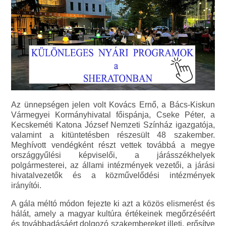
Az ünnepségen jelen volt Kovács Ernő, a Bács-Kiskun
Vármegyei Kormányhivatal főispánja, Cseke Péter, a
Kecskeméti Katona József Nemzeti Színház igazgatója,
valamint a kitüntetésben részesült 48 szakember.
Meghívott vendégként részt vettek továbbá a megye
országgyűlési képviselői, a járásszékhelyek
polgármesterei, az állami intézmények vezetői, a járási
hivatalvezetők és a közművelődési intézmények
irányítói.
A gála méltó módon fejezte ki azt a közös elismerést és
hálát, amely a magyar kultúra értékeinek megőrzéséért
és továbbadásáért dolgozó szakembereket illeti, erősítve