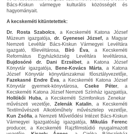
Bács-Kiskun vármegye kulturális közösségét és
hagyományait.
A kecskeméti kitüntetettek:
Dr. Rosta Szabolcs
, a Kecskeméti Katona József
Múzeum igazgatója,
dr. Gyenesei József,
a Magyar
Nemzeti Levéltár Bács-Kiskun Vármegyei Levéltára
igazgató, főlevéltárosa,
Bíró Éva
, a Kecskeméti
Református Egyházközség Levéltára levéltárosa,
Bujdosóné dr. Dani Erzsébet
, a Katona József
Könyvtár igazgatója,
Bene-Kovács Márta
, a Katona
József Könyvtár könyvtárszakmai főosztályvezetője,
Fazekasné Endre Éva
, a Kecskeméti Katona József
Könyvtár gyermek-könyvtárosa,
Cseke Péter
, a
Kecskeméti Katona József Nemzeti Színház igazgatója,
Hollókői Huba,
a Kecskeméti Szimfonikus Zenekar
művészeti vezetője,
Zelenák Katalin
, a Kecskeméti
Textilművészeti Alkotóműhely művésztelep vezetője,
Kun Zsófia
, a Nemzeti Művelődési Intézet Bács-Kiskun
Vármegyei Igazgatóság igazgatója,
Mikulás Ferenc
producer, a Kecskeméti Rajzfilmstúdió nyugalmazott
vezetője,
Kiszely Ágnes
, a Ciróka Bábszínház