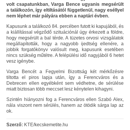
volt csapatunkban, Varga Bence ugyanis megsérült
a találkozón, így eltiltásától függetlenül, nagy eséllyel
nem léphet már pályára ebben a naptári évben.
Kapusunk a találkozó 84. percében futott ki kapujából, és
a kiállítással végződő szituációnál úgy érkezett a földre,
hogy megsérült a bal térde. A tüzetes orvosi vizsgálatok
megállapították, hogy a nagyobb ijedtség ellenére, a
jobbik forgatókönyv valósult meg, kapusunk esetében
nincs szükség műtétre. A felépülési idő nagyjából 6 hetet
vesz igénybe.
Varga Bencét a Fegyelmi Bizottság két mérkőzésre
tiltotta el piros lapja után, így a Ferencváros és a
Debrecen ellen egyébként sem védhetne, de sérülése
miatt biztosan több meccset lesz kénytelen kihagyni.
Szintén hiányozni fog a Ferencváros ellen Szabó Alex,
nála viszont nem sérülés, hanem az ötödik sárga lap az
ok.
Szerző:
KTE/kecskemetite.hu