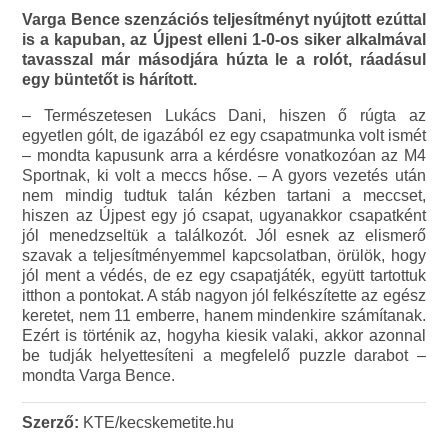
Varga Bence szenzációs teljesítményt nyújtott ezúttal
is a kapuban, az Újpest elleni 1-0-os siker alkalmával
tavasszal már másodjára húzta le a rolót, ráadásul
egy büntetőt is hárított.
– Természetesen Lukács Dani, hiszen ő rúgta az
egyetlen gólt, de igazából ez egy csapatmunka volt ismét
– mondta kapusunk arra a kérdésre vonatkozóan az M4
Sportnak, ki volt a meccs hőse. – A gyors vezetés után
nem mindig tudtuk talán kézben tartani a meccset,
hiszen az Újpest egy jó csapat, ugyanakkor csapatként
jól menedzseltük a találkozót. Jól esnek az elismerő
szavak a teljesítményemmel kapcsolatban, örülök, hogy
jól ment a védés, de ez egy csapatjáték, együtt tartottuk
itthon a pontokat. A stáb nagyon jól felkészítette az egész
keretet, nem 11 emberre, hanem mindenkire számítanak.
Ezért is történik az, hogyha kiesik valaki, akkor azonnal
be tudják helyettesíteni a megfelelő puzzle darabot –
mondta Varga Bence.
Szerző:
KTE/kecskemetite.hu