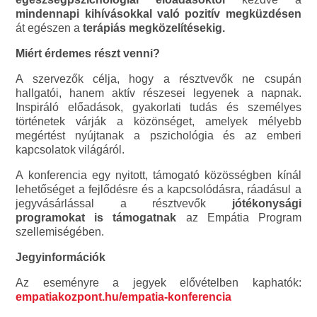
mindennapi kihívásokkal való pozitív megküzdésen
át egészen a
terápiás megközelítésekig.
Miért érdemes részt venni?
A szervezők célja, hogy a résztvevők ne csupán
hallgatói, hanem aktív részesei legyenek a napnak.
Inspiráló előadások, gyakorlati tudás és személyes
történetek várják a közönséget, amelyek mélyebb
megértést nyújtanak a pszichológia és az emberi
kapcsolatok világáról.
A konferencia egy nyitott, támogató közösségben kínál
lehetőséget a fejlődésre és a kapcsolódásra, ráadásul a
jegyvásárlással a résztvevők
jótékonysági
programokat is támogatnak
az Empátia Program
szellemiségében.
Jegyinformációk
Az eseményre a jegyek elővételben kaphatók:
empatiakozpont.hu/empatia-konferencia