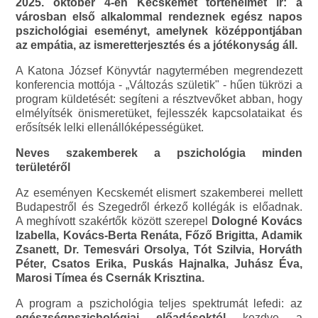
2025. október 4-én Kecskemét történelmet ír: a
városban első alkalommal rendeznek egész napos
pszichológiai eseményt, amelynek középpontjában
az empátia, az ismeretterjesztés és a jótékonyság áll.
A Katona József Könyvtár nagytermében megrendezett
konferencia mottója - „Változás születik" - hűen tükrözi a
program küldetését: segíteni a résztvevőket abban, hogy
elmélyítsék önismeretüket, fejlesszék kapcsolataikat és
erősítsék lelki ellenállóképességüket.
Neves szakemberek a pszichológia minden
területéről
Az eseményen Kecskemét elismert szakemberei mellett
Budapestről és Szegedről érkező kollégák is előadnak.
A meghívott szakértők között szerepel
Dologné Kovács
Izabella, Kovács-Berta Renáta, Főző Brigitta, Adamik
Zsanett, Dr. Temesvári Orsolya, Tót Szilvia, Horváth
Péter, Csatos Erika, Puskás Hajnalka, Juhász Éva,
Marosi Tímea és Csernák Krisztina.
A program a pszichológia teljes spektrumát lefedi: az
egészségpszichológiai előadásoktól
kezdve a