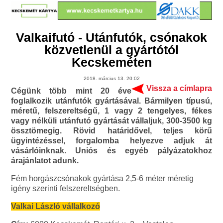
Valkaifutó - Utánfutók, csónakok
közvetlenül a gyártótól
Kecskeméten
2018. március 13. 20:02
Vissza a címlapra
Cégünk több mint 20 éve
foglalkozik utánfutók gyártásával. Bármilyen típusú,
méretű, felszereltségű, 1 vagy 2 tengelyes, fékes
vagy nélküli utánfutó gyártását vállaljuk, 300-3500 kg
össztömegig. Rövid határidővel, teljes körű
ügyintézéssel, forgalomba helyezve adjuk át
vásárlóinknak. Uniós és egyéb pályázatokhoz
árajánlatot adunk.
Fém horgászcsónakok gyártása 2,5-6 méter méretig
igény szerinti felszereltségben.
Valkai László vállalkozó