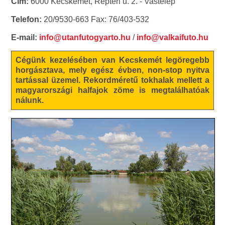
Cím:
6000 Kecskemét, Reptéri u. 2. - Vastelep
Telefon:
20/9530-663 Fax: 76/403-532
E-mail:
info@utanfutogyarto.hu
/
info@valkaifuto.hu
Cégünk kezelésében van Kecskemét legöregebb
horgásztava, mely egész évben, non-stop nyitva
tartással üzemel. Rekordméretű tokhalak mellett a
magyarországi halfajok zöme is megtalálhatóak
nálunk.