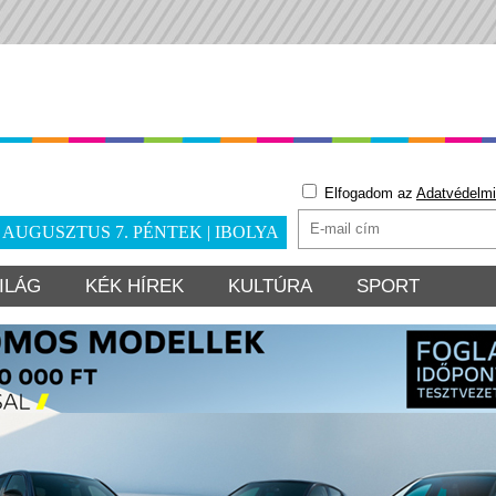
Elfogadom az
Adatvédelmi
. AUGUSZTUS 7. PÉNTEK | IBOLYA
ILÁG
KÉK HÍREK
KULTÚRA
SPORT