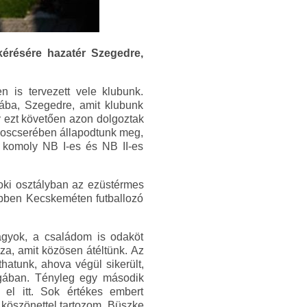
kérésére hazatér Szegedre,
 is tervezett vele klubunk.
ába, Szegedre, amit klubunk
gy ezt követően azon dolgoztak
koscserében állapodtunk meg,
y komoly NB I-es és NB II-es
oki osztályban az ezüstérmes
gebben Kecskeméten futballozó
agyok, a családom is odaköt
sza, amit közösen átéltünk. Az
hatunk, ahova végül sikerült,
igában. Tényleg egy második
 el itt. Sok értékes embert
 köszönettel tartozom. Büszke