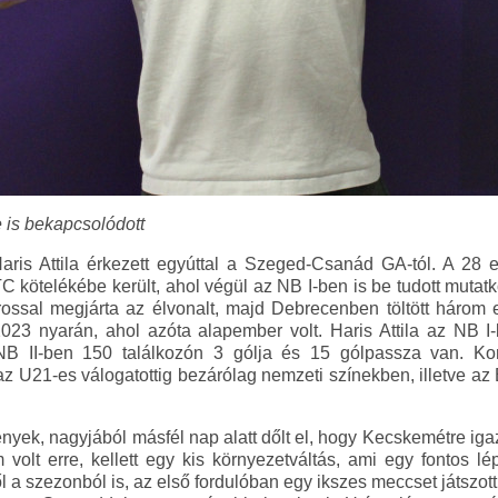
 is bekapcsolódott
ris Attila érkezett egyúttal a Szeged-Csanád GA-tól. A 28 e
TC kötelékébe került, ahol végül az NB I-ben is be tudott muta
árossal megjárta az élvonalt, majd Debrecenben töltött háro
 2023 nyarán, ahol azóta alapember volt. Haris Attila az NB 
 NB II-ben 150 találkozón 3 gólja és 15 gólpassza van. Ko
az U21-es válogatottig bezárólag nemzeti színekben, illetve az
yek, nagyjából másfél nap alatt dőlt el, hogy Kecskemétre igazo
olt erre, kellett egy kis környezetváltás, ami egy fontos l
 a szezonból is, az első fordulóban egy ikszes meccset játszottu