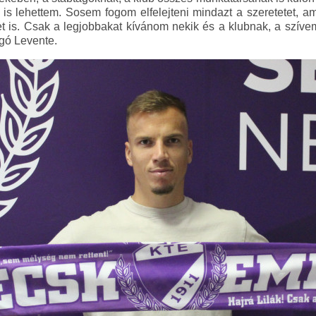
is lehettem. Sosem fogom elfelejteni mindazt a szeretetet, am
t is. Csak a legjobbakat kívánom nekik és a klubnak, a szív
gó Levente.