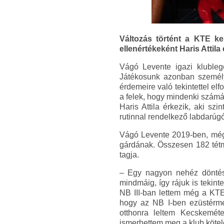
Változás történt a KTE ke
ellenértékeként Haris Attila
Vágó Levente igazi klubleg
Játékosunk azonban személy
érdemeire való tekintettel el
a felek, hogy mindenki szám
Haris Attila érkezik, aki s
rutinnal rendelkező labdarúg
Vágó Levente 2019-ben, még 
gárdának. Összesen 182 tétme
tagja.
– Egy nagyon nehéz döntést
mindmáig, így rájuk is tekint
NB III-ban lettem még a KTE 
hogy az NB I-ben ezüstérme
otthonra leltem Kecskeméte
ismerhettem meg a klub kötel