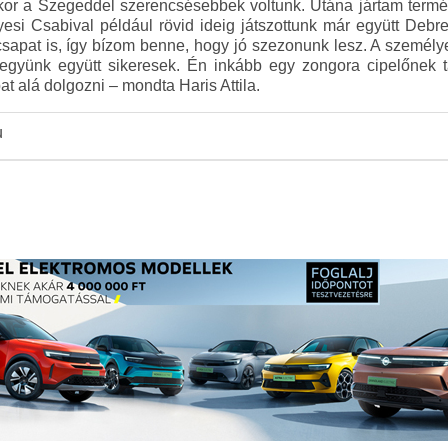
akkor a Szegeddel szerencsésebbek voltunk. Utána jártam termé
yesi Csabival például rövid ideig játszottunk már együtt De
sapat is, így bízom benne, hogy jó szezonunk lesz. A személ
 legyünk együtt sikeresek. Én inkább egy zongora cipelőnek
pat alá dolgozni – mondta Haris Attila.
u