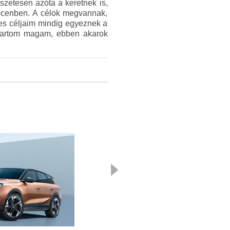
szetesen azóta a keretnek is,
brecenben. A célok megvannak,
yes céljaim mindig egyeznek a
 tartom magam, ebben akarok