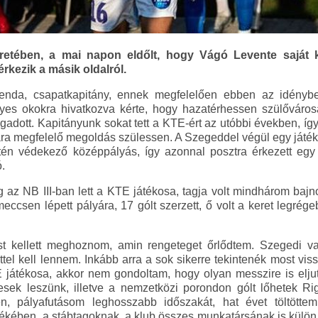
retében, a mai napon eldőlt, hogy Vágó Levente saját 
 érkezik a másik oldalról.
enda, csapatkapitány, ennek megfelelően ebben az idényben
es okokra hivatkozva kérte, hogy hazatérhessen szülőváros
fogadott. Kapitányunk sokat tett a KTE-ért az utóbbi években, í
ára megfelelő megoldás szülessen. A Szegeddel végül egy játé
zintén védekező középpályás, így azonnal posztra érkezett eg
ó.
az NB III-ban lett a KTE játékosa, tagja volt mindhárom bajn
ccsen lépett pályára, 17 gólt szerzett, ő volt a keret legré
 kellett meghoznom, amin rengeteget őrlődtem. Szegedi v
ettel kell lennem. Inkább arra a sok sikerre tekintenék most vis
játékosa, akkor nem gondoltam, hogy olyan messzire is eljut
sek leszünk, illetve a nemzetközi porondon gólt lőhetek R
n, pályafutásom leghosszabb időszakát, hat évet töltöttem
ékében, a stábtagoknak, a klub összes munkatársának is külön