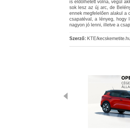
is eldőlhetett volna, végül 
sok lesz az új arc, de Belén
ennek megfelelően alakul a c
csapatéval, a lényeg, hogy
nagyon jó lenni, illetve a csa
Szerző:
KTE/kecskemetite.h