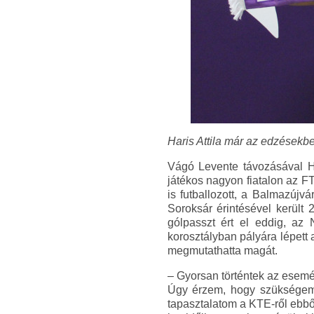
Haris Attila már az edzésekbe
Vágó Levente távozásával Ha
játékos nagyon fiatalon az F
is futballozott, a Balmazújv
Soroksár érintésével került
gólpasszt ért el eddig, az
korosztályban pályára lépett 
megmutathatta magát.
– Gyorsan történtek az esemén
Úgy érzem, hogy szükségem v
tapasztalatom a KTE-ről ebből