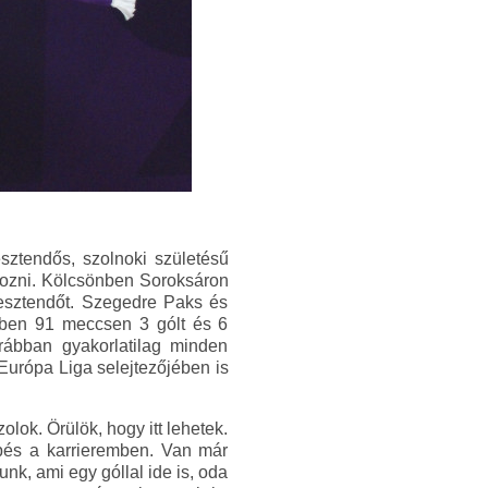
sztendős, szolnoki születésű
tkozni. Kölcsönben Soroksáron
m esztendőt. Szegedre Paks és
I-ben 91 meccsen 3 gólt és 6
rábban gyakorlatilag minden
 Európa Liga selejtezőjében is
lok. Örülök, hogy itt lehetek.
épés a karrieremben. Van már
nk, ami egy góllal ide is, oda