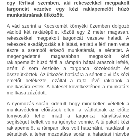
egy férfival szemben, aki rekeszekkel megpakolt
targoncát vezetve egy kézi raklapemelőt húzó
munkatársának ütközött.
A vád szerint a Kecskemét környéki üzemben dolgozó
vádlott két raktárépület között egy 2 méter magasan,
rekeszekkel megpakolt targoncát vezetve haladt. A
rekeszek akadályozták a kilátást, emiatt a férfi nem vette
észre a szemből érkező munkatársát, a sértettet. A
megengedettnél magasabban megpakolt kézi
raklapemelőt húzó férfi a rámpán háttal araszolt lefelé,
ezért ő sem észlelte a targonca közeledését és
összeütköztek. Az ütközés hatására a sértett a villás kézi
emelőt befékezte, ezáltal a rajta lévő raklapok a
mellkasára estek. A baleset következtében a munkatárs
mellkasa zúzódott.
A nyomozás során kiderült, hogy mindketten vétettek a
munkavédelmi előírások ellen: a vádlottnak az előtte
tornyosuló teher miatt a targonca irányításához
segítséget kellett volna igénybe vennie. A túlpakolt kézi
raklapemelőt a rámpán tilos volt használni, ráadásul a
sértettnek a teher mozgatása során a haladási irányba