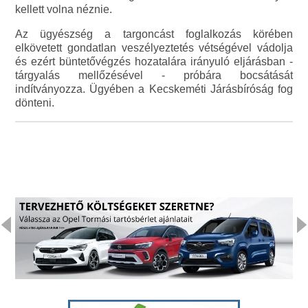
kellett volna néznie.
Az ügyészség a targoncást foglalkozás körében
elkövetett gondatlan veszélyeztetés vétségével vádolja
és ezért büntetővégzés hozatalára irányuló eljárásban -
tárgyalás mellőzésével - próbára bocsátását
indítványozza. Ügyében a Kecskeméti Járásbíróság fog
dönteni.