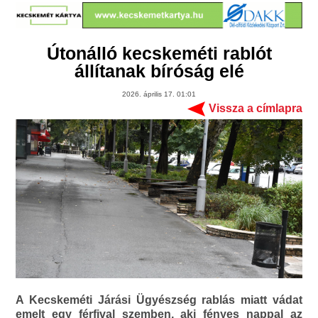
Útonálló kecskeméti rablót
állítanak bíróság elé
2026. április 17. 01:01
Vissza a címlapra
A Kecskeméti Járási Ügyészség rablás miatt vádat
emelt egy férfival szemben, aki fényes nappal az