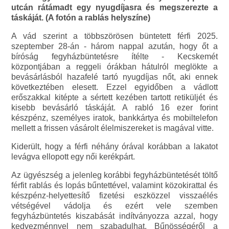
utcán rátámadt egy nyugdíjasra és megszerezte a
táskáját. (A fotón a rablás helyszíne)
A vád szerint a többszörösen büntetett férfi 2025.
szeptember 28-án - három nappal azután, hogy őt a
bíróság fegyházbüntetésre ítélte - Kecskemét
központjában a reggeli órákban hátulról meglökte a
bevásárlásból hazafelé tartó nyugdíjas nőt, aki ennek
következtében elesett. Ezzel egyidőben a vádlott
erőszakkal kitépte a sértett kezében tartott retiküljét és
kisebb bevásárló táskáját. A rabló 16 ezer forint
készpénz, személyes iratok, bankkártya és mobiltelefon
mellett a frissen vásárolt élelmiszereket is magával vitte.
Kiderült, hogy a férfi néhány órával korábban a lakatot
levágva ellopott egy női kerékpárt.
Az ügyészség a jelenleg korábbi fegyházbüntetését töltő
férfit rablás és lopás bűntettével, valamint közokirattal és
készpénz-helyettesítő fizetési eszközzel visszaélés
vétségével vádolja és ezért vele szemben
fegyházbüntetés kiszabását indítványozza azzal, hogy
kedvezménnyel nem szabadulhat. Bűnösségéről a