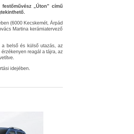
yi festőművész „Úton" című
tekinthető.
etében (6000 Kecskemét, Árpád
 Kovács Martina kerámiatervező
 a belső és külső utazás, az
 érzékenyen reagál a tájra, az
etítve.
rtási idejében.