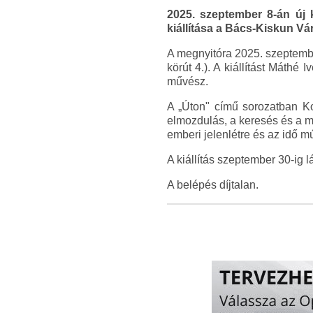
2025. szeptember 8-án új 
kiállítása a Bács-Kiskun V
A megnyitóra 2025. szeptembe
körút 4.). A kiállítást Máthé
művész.
A „Úton" című sorozatban Ko
elmozdulás, a keresés és a me
emberi jelenlétre és az idő mú
A kiállítás szeptember 30-ig 
A belépés díjtalan.