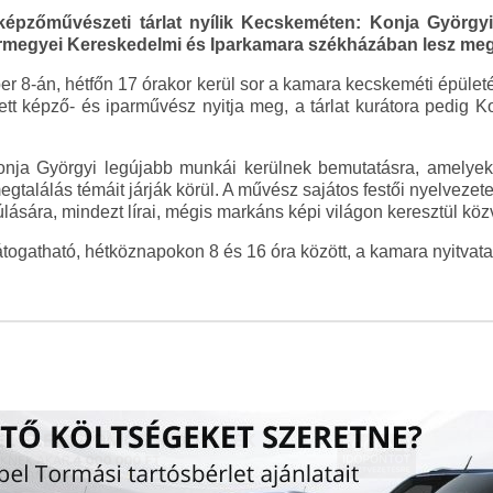
képzőművészeti tárlat nyílik Kecskeméten: Konja Györg
ármegyei Kereskedelmi és Iparkamara székházában lesz meg
r 8-án, hétfőn 17 órakor kerül sor a kamara kecskeméti épül
 Ivett képző- és iparművész nyitja meg, a tárlat kurátora pedig
nja Györgyi legújabb munkái kerülnek bemutatásra, amelyek
gtalálás témáit járják körül. A művész sajátos festői nyelvezete
lására, mindezt lírai, mégis markáns képi világon keresztül közv
látogatható, hétköznapokon 8 és 16 óra között, a kamara nyitvata