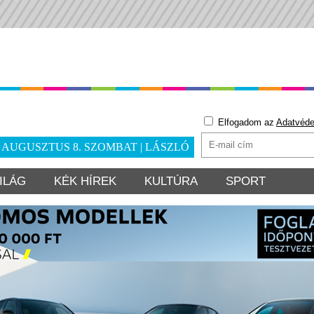
Elfogadom az
Adatvéde
. AUGUSZTUS 8. SZOMBAT | LÁSZLÓ
ILÁG
KÉK HÍREK
KULTÚRA
SPORT