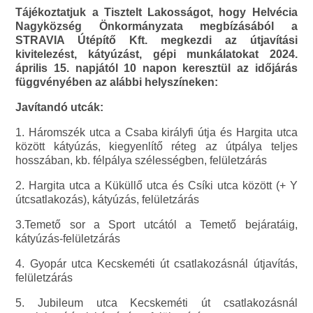
Tájékoztatjuk a Tisztelt Lakosságot, hogy Helvécia
Nagyközség Önkormányzata megbízásából a
STRAVIA Útépítő Kft. megkezdi az útjavítási
kivitelezést, kátyúzást, gépi munkálatokat 2024.
április 15. napjától 10 napon keresztül az időjárás
függvényében az alábbi helyszíneken:
Javítandó utcák:
1. Háromszék utca a Csaba királyfi útja és Hargita utca
között kátyúzás, kiegyenlítő réteg az útpálya teljes
hosszában, kb. félpálya szélességben, felületzárás
2. Hargita utca a Küküllő utca és Csíki utca között (+ Y
útcsatlakozás), kátyúzás, felületzárás
3.Temető sor a Sport utcától a Temető bejáratáig,
kátyúzás-felületzárás
4. Gyopár utca Kecskeméti út csatlakozásnál útjavítás,
felületzárás
5. Jubileum utca Kecskeméti út csatlakozásnál