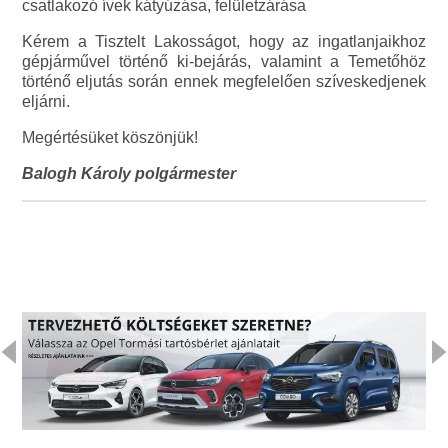
csatlakozó ívek kátyúzása, felületzárása
Kérem a Tisztelt Lakosságot, hogy az ingatlanjaikhoz
gépjárművel történő ki-bejárás, valamint a Temetőhöz
történő eljutás során ennek megfelelően szíveskedjenek
eljárni.
Megértésüket köszönjük!
Balogh Károly polgármester