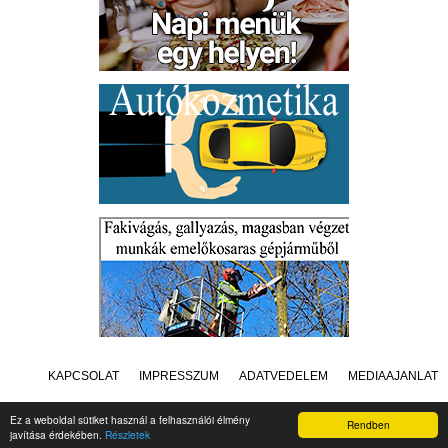
KAPCSOLAT
IMPRESSZUM
ADATVÉDELEM
MÉDIAAJÁNLAT
Ez a weboldal sütiket használ a felhasználói élmény
Rendben
javítása érdekében.
Részletek
Készítette:
Raster Studio