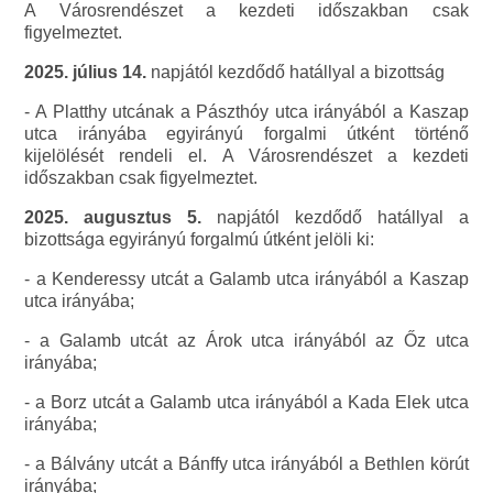
A Városrendészet a kezdeti időszakban csak
figyelmeztet.
2025. július 14.
napjától kezdődő hatállyal a bizottság
- A Platthy utcának a Pászthóy utca irányából a Kaszap
utca irányába egyirányú forgalmi útként történő
kijelölését rendeli el. A Városrendészet a kezdeti
időszakban csak figyelmeztet.
2025. augusztus 5.
napjától kezdődő hatállyal a
bizottsága egyirányú forgalmú útként jelöli ki:
- a Kenderessy utcát a Galamb utca irányából a Kaszap
utca irányába;
- a Galamb utcát az Árok utca irányából az Őz utca
irányába;
- a Borz utcát a Galamb utca irányából a Kada Elek utca
irányába;
- a Bálvány utcát a Bánffy utca irányából a Bethlen körút
irányába;