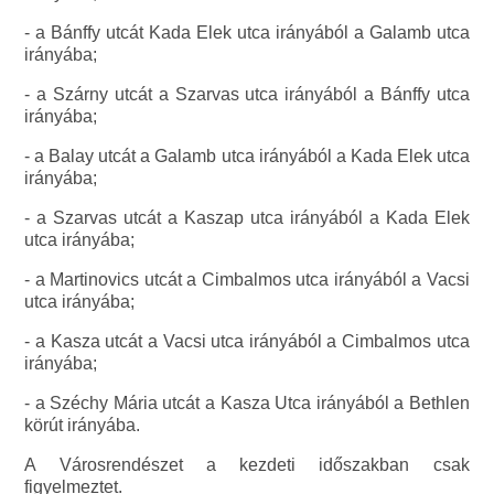
- a Bánffy utcát Kada Elek utca irányából a Galamb utca
irányába;
- a Szárny utcát a Szarvas utca irányából a Bánffy utca
irányába;
- a Balay utcát a Galamb utca irányából a Kada Elek utca
irányába;
- a Szarvas utcát a Kaszap utca irányából a Kada Elek
utca irányába;
- a Martinovics utcát a Cimbalmos utca irányából a Vacsi
utca irányába;
- a Kasza utcát a Vacsi utca irányából a Cimbalmos utca
irányába;
- a Széchy Mária utcát a Kasza Utca irányából a Bethlen
körút irányába.
A Városrendészet a kezdeti időszakban csak
figyelmeztet.