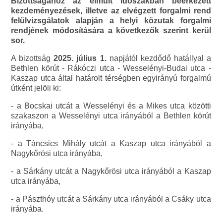
Bizottságához az elmúlt időszakban beérkezett
kezdeményezések, illetve az elvégzett forgalmi rend
felülvizsgálatok alapján a helyi közutak forgalmi
rendjének módosítására a következők szerint kerül
sor.
A bizottság
2025. július 1.
napjától kezdődő hatállyal a
Bethlen körút - Rákóczi utca - Wesselényi-Budai utca -
Kaszap utca által határolt térségben egyirányú forgalmú
útként jelöli ki:
- a Bocskai utcát a Wesselényi és a Mikes utca közötti
szakaszon a Wesselényi utca irányából a Bethlen körút
irányába,
- a Táncsics Mihály utcát a Kaszap utca irányából a
Nagykőrösi utca irányába,
- a Sárkány utcát a Nagykőrösi utca irányából a Kaszap
utca irányába,
- a Pászthóy utcát a Sárkány utca irányából a Csáky utca
irányába.