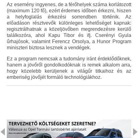
Az esemény ingyenes, de a férőhelyek száma korlátozott
(maximum 120 fő), ezért érdemes időben érkezni, hiszen
a helyfoglalás érkezési sorrendben történik. Az
előadáson résztvevők különleges lehetőséget kapnak:
regisztrálhatnak a közeljövőben megrendezésre kerülő
találkozóra, ahol Kapu Tibor és ifj. Cserényi Gyula
űrhajósok, valamint Ferencz Orsolya, a Hunor Program
miniszteri biztosa lesznek a vendégek.
Ez a program nemcsak a tudomány iránt érdeklődőknek,
hanem a jövőről gondolkodóknak is remek alkalom arra,
hogy közelebb kerüljenek a világűr titkaihoz és az
emberiség jövőjét formáló technológiákhoz.