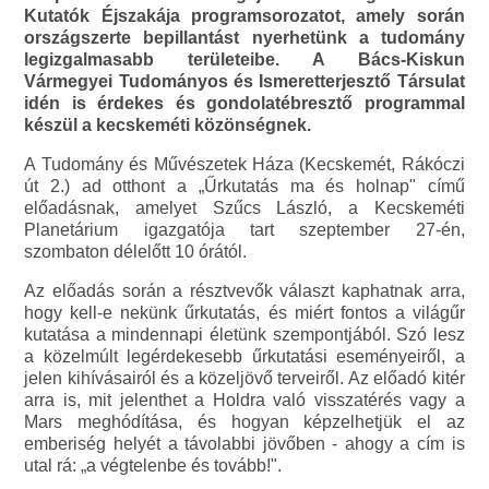
Kutatók Éjszakája programsorozatot, amely során
országszerte bepillantást nyerhetünk a tudomány
legizgalmasabb területeibe. A Bács-Kiskun
Vármegyei Tudományos és Ismeretterjesztő Társulat
idén is érdekes és gondolatébresztő programmal
készül a kecskeméti közönségnek.
A Tudomány és Művészetek Háza (Kecskemét, Rákóczi
út 2.) ad otthont a „Űrkutatás ma és holnap" című
előadásnak, amelyet Szűcs László, a Kecskeméti
Planetárium igazgatója tart szeptember 27-én,
szombaton délelőtt 10 órától.
Az előadás során a résztvevők választ kaphatnak arra,
hogy kell-e nekünk űrkutatás, és miért fontos a világűr
kutatása a mindennapi életünk szempontjából. Szó lesz
a közelmúlt legérdekesebb űrkutatási eseményeiről, a
jelen kihívásairól és a közeljövő terveiről. Az előadó kitér
arra is, mit jelenthet a Holdra való visszatérés vagy a
Mars meghódítása, és hogyan képzelhetjük el az
emberiség helyét a távolabbi jövőben - ahogy a cím is
utal rá: „a végtelenbe és tovább!".