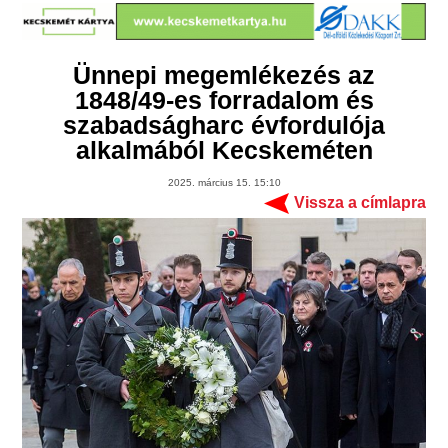
Ünnepi megemlékezés az
1848/49-es forradalom és
szabadságharc évfordulója
alkalmából Kecskeméten
2025. március 15. 15:10
Vissza a címlapra