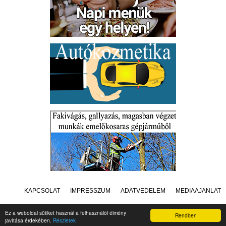
KAPCSOLAT
IMPRESSZUM
ADATVÉDELEM
MÉDIAAJÁNLAT
Ez a weboldal sütiket használ a felhasználói élmény
Rendben
javítása érdekében.
Részletek
Készítette:
Raster Studio