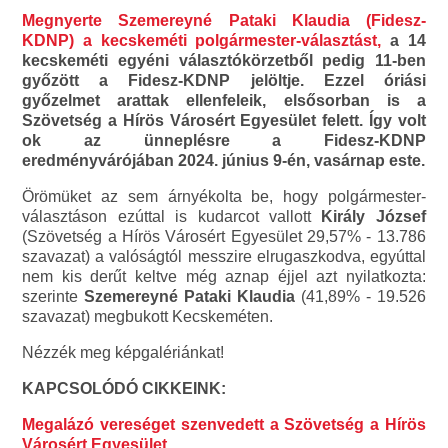
Megnyerte Szemereyné Pataki Klaudia (Fidesz-
KDNP) a kecskeméti polgármester-választást,
a 14
kecskeméti egyéni választókörzetből pedig 11-ben
győzött a Fidesz-KDNP jelöltje. Ezzel óriási
győzelmet arattak ellenfeleik, elsősorban is a
Szövetség a Hírös Városért Egyesület felett. Így volt
ok az ünneplésre a Fidesz-KDNP
eredményvárójában 2024. június 9-én, vasárnap este.
Örömüket az sem árnyékolta be, hogy polgármester-
választáson ezúttal is kudarcot vallott
Király József
(Szövetség a Hírös Városért Egyesület 29,57% - 13.786
szavazat) a valóságtól messzire elrugaszkodva, egyúttal
nem kis derűt keltve még aznap éjjel azt nyilatkozta:
szerinte
Szemereyné Pataki Klaudia
(41,89% - 19.526
szavazat) megbukott Kecskeméten.
Nézzék meg képgalériánkat!
KAPCSOLÓDÓ CIKKEINK:
Megalázó vereséget szenvedett a Szövetség a Hírös
Városért Egyesület