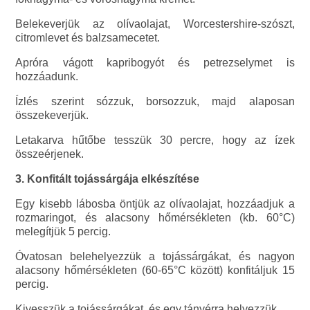
Belekeverjük az olívaolajat, Worcestershire-szószt,
citromlevet és balzsamecetet.
Apróra vágott kapribogyót és petrezselymet is
hozzáadunk.
Ízlés szerint sózzuk, borsozzuk, majd alaposan
összekeverjük.
Letakarva hűtőbe tesszük 30 percre, hogy az ízek
összeérjenek.
3. Konfitált tojássárgája elkészítése
Egy kisebb lábosba öntjük az olívaolajat, hozzáadjuk a
rozmaringot, és alacsony hőmérsékleten (kb. 60°C)
melegítjük 5 percig.
Óvatosan belehelyezzük a tojássárgákat, és nagyon
alacsony hőmérsékleten (60-65°C között) konfitáljuk 15
percig.
Kivesszük a tojássárgákat, és egy tányérra helyezzük.