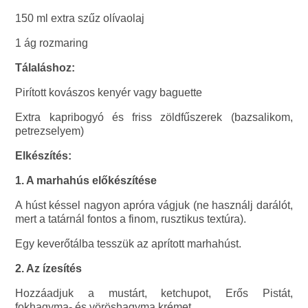
150 ml extra szűz olívaolaj
1 ág rozmaring
Tálaláshoz:
Pirított kovászos kenyér vagy baguette
Extra kapribogyó és friss zöldfűszerek (bazsalikom,
petrezselyem)
Elkészítés:
1. A marhahús előkészítése
A húst késsel nagyon apróra vágjuk (ne használj darálót,
mert a tatárnál fontos a finom, rusztikus textúra).
Egy keverőtálba tesszük az aprított marhahúst.
2. Az ízesítés
Hozzáadjuk a mustárt, ketchupot, Erős Pistát,
fokhagyma- és vöröshagyma krémet.