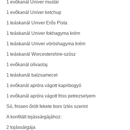
1 evőkanál Univer mustár
1 evőkanál Univer ketchup
1 teáskanál Univer Erős Pista
1 teáskanál Univer fokhagyma krém
1 teáskanál Univer vöröshagyma krém
1 teáskanál Worcestershire-szósz
1 evőkanál olívaolaj
1 teáskanál balzsamecet
1 evőkanál apróra vágott kapribogyó
1 evőkanál apróra vágott friss petrezselyem
Só, frissen őrölt fekete bors ízlés szerint
A konfitált tojássárgájához:
2 tojássárgája