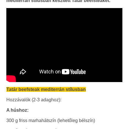
mediterrán stílusban készített Tatár beefsteaket.
Tatár beefsteak mediterrán stílusban
Hozzávalók (2-3 adaghoz):
A húshoz:
300 g friss marhahátszín (lehetőleg bélszín)