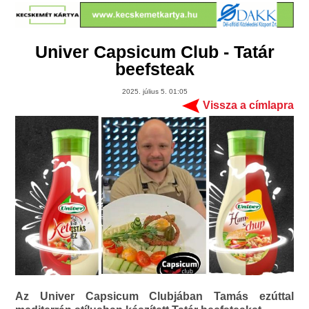
Univer Capsicum Club - Tatár
beefsteak
2025. július 5. 01:05
Vissza a címlapra
Az Univer Capsicum Clubjában Tamás ezúttal