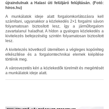
újraindulnak a Halasi úti felüljáró felújításán. (Fotó:
hiros.hu)
A munkálatok ideje alatt forgalomkorlátozásra kell
számítani, ugyanakkor a közlekedés 2×1 forgalmi sávon
folyamatosan biztosított lesz, így a járműforgalom
zavartalanul haladhat. A hídon a gyalogos közlekedés a
kivitelezés befejezéséig szintén folyamatosan biztosított
lesz.
A kivitelezés következő ütemében a végleges kopóréteg
elkészítése és a forgalomtechnikai elemek kiépítése
történik meg.
A városvezetés kéri a közlekedők türelmét és megértését
a munkálatok ideje alatt.