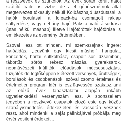
a résztvevők és szurkolók. Az évek során került hajót
szállító trailer is vízbe, de a 4 gépészmérnök által
megtervezett tőkesúly nélküli Kolbászhajó úszóutasai, a
hajók borulásai, a folpack-ba csomagolt raklap
süllyedése, vagy néhány hajó Paksra való átsodrása
(utas nélkül másnap) illetve Hajótöröttek hajótörése is
emlékezetes az esemény történetében.
Szóval lesz ott minden, mi szem-szájnak ingere:
hajóáldás, „legyünk egy kicsit máshol" hangulat,
koncertek, hartai sültkolbász, csapolt sör, dzsembori,
tábortűz, sörös rekesz mászás, gyereksarok,
népművészeti kiállítók, előadások, mécsesúsztatás,
tüzijáték de legfőképpen kiélezett versenyek, őrültségek,
borulások és csobbanások, szóval csomó értelmes és
értelmetlen program! Idén is lesz ügyességi szakasz, ami
az előző évek tapasztalatai alapján inkább
ügyetlenkedési versenyszám lesz. A sportszellem
jegyében a résztvevő csapatok előző este egy közös
szabályismertetési értekezleten és vacsorán vesznek
részt, ahol mindenki a saját pálinkájával próbálja meg
érvényesíteni érdekeit...