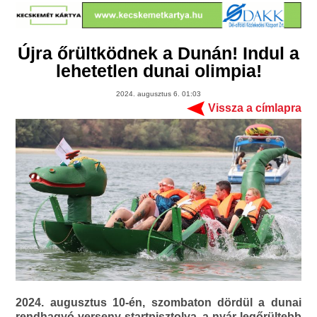
Újra őrültködnek a Dunán! Indul a
lehetetlen dunai olimpia!
2024. augusztus 6. 01:03
Vissza a címlapra
2024. augusztus 10-én, szombaton dördül a dunai
rendhagyó verseny startpisztolya, a nyár legőrültebb