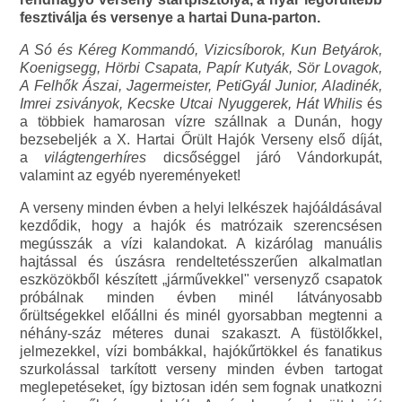
fesztiválja és versenye a hartai Duna-parton.
A Só és Kéreg Kommandó, Vizicsíborok, Kun Betyárok,
Koenigsegg, Hörbi Csapata, Papír Kutyák, Sör Lovagok,
A Felhők Ászai, Jagermeister, PetiGyál Junior, Aladinék,
Imrei zsiványok, Kecske Utcai Nyuggerek, Hát Whilis
és
a többiek hamarosan vízre szállnak a Dunán, hogy
bezsebeljék a X. Hartai Őrült Hajók Verseny első díját,
a
világtengerhíres
dicsőséggel járó Vándorkupát,
valamint az egyéb nyereményeket!
A verseny minden évben a helyi lelkészek hajóáldásával
kezdődik, hogy a hajók és matrózaik szerencsésen
megússzák a vízi kalandokat. A kizárólag manuális
hajtással és úszásra rendeltetésszerűen alkalmatlan
eszközökből készített „járművekkel" versenyző csapatok
próbálnak minden évben minél látványosabb
őrültségekkel előállni és minél gyorsabban megtenni a
néhány-száz méteres dunai szakaszt. A füstölőkkel,
jelmezekkel, vízi bombákkal, hajókűrtökkel és fanatikus
szurkolással tarkított verseny minden évben tartogat
meglepetéseket, így biztosan idén sem fognak unatkozni