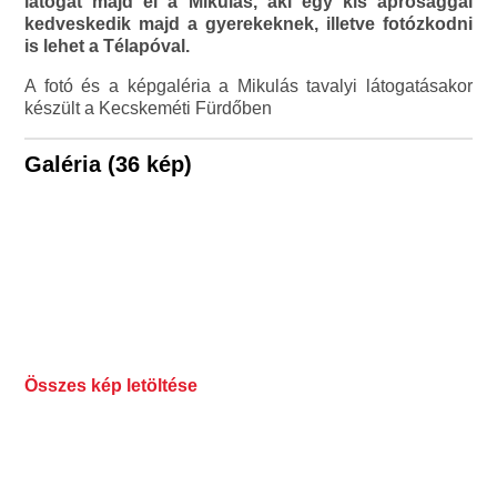
látogat majd el a Mikulás, aki egy kis aprósággal
kedveskedik majd a gyerekeknek, illetve fotózkodni
is lehet a Télapóval.
A fotó és a képgaléria a Mikulás tavalyi látogatásakor
készült a Kecskeméti Fürdőben
Galéria (36 kép)
Összes kép letöltése