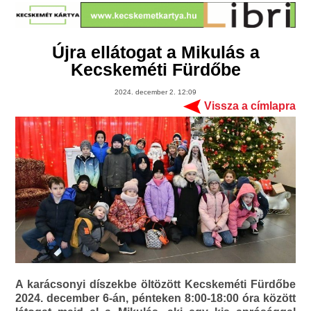
Újra ellátogat a Mikulás a
Kecskeméti Fürdőbe
2024. december 2. 12:09
Vissza a címlapra
A karácsonyi díszekbe öltözött Kecskeméti Fürdőbe
2024. december 6-án, pénteken 8:00-18:00 óra között