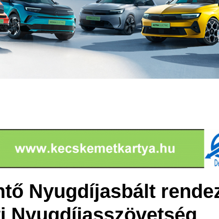
tő Nyugdíjasbált rendez
i Nyugdíjasszövetség