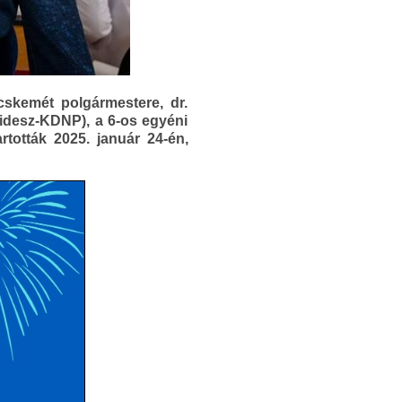
skemét polgármestere, dr.
idesz-KDNP), a 6-os egyéni
tották 2025. január 24-én,