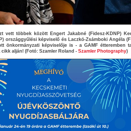
zt vett többek között Engert Jakabné (Fidesz-KDNP) Kec
P) országgyűlési képviselő és Laczkó-Zsámboki Angéla (F
ott önkormányzati képviselője is - a GAMF étteremben tar
 cikk alján! (Fotó: Szamler Roland -
Szamler Photography
)