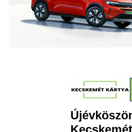
Újévköszön
Kecskemét