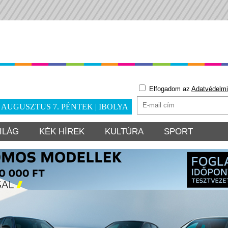
Elfogadom az
Adatvédelmi
. AUGUSZTUS 7. PÉNTEK | IBOLYA
ILÁG
KÉK HÍREK
KULTÚRA
SPORT