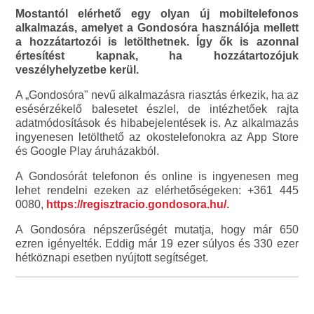
Mostantól elérhető egy olyan új mobiltelefonos
alkalmazás, amelyet a Gondosóra használója mellett
a hozzátartozói is letölthetnek. Így ők is azonnal
értesítést kapnak, ha hozzátartozójuk
veszélyhelyzetbe kerül.
A „Gondosóra" nevű alkalmazásra riasztás érkezik, ha az
esésérzékelő balesetet észlel, de intézhetőek rajta
adatmódosítások és hibabejelentések is. Az alkalmazás
ingyenesen letölthető az okostelefonokra az App Store
és Google Play áruházakból.
A Gondosórát telefonon és online is ingyenesen meg
lehet rendelni ezeken az elérhetőségeken: +361 445
0080,
https://regisztracio.gondosora.hu/.
A Gondosóra népszerűségét mutatja, hogy már 650
ezren igényelték. Eddig már 19 ezer súlyos és 330 ezer
hétköznapi esetben nyújtott segítséget.