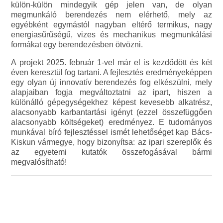
külön-külön mindegyik gép jelen van, de olyan
megmunkáló berendezés nem elérhető, mely az
egyébként egymástól nagyban eltérő termikus, nagy
energiasűrűségű, vizes és mechanikus megmunkálási
formákat egy berendezésben ötvözni.
A projekt 2025. február 1-vel már el is kezdődött és két
éven keresztül fog tartani. A fejlesztés eredményeképpen
egy olyan új innovatív berendezés fog elkészülni, mely
alapjaiban fogja megváltoztatni az ipart, hiszen a
különálló gépegységekhez képest kevesebb alkatrész,
alacsonyabb karbantartási igényt (ezzel összefüggően
alacsonyabb költségeket) eredményez. E tudományos
munkával bíró fejlesztéssel ismét lehetőséget kap Bács-
Kiskun vármegye, hogy bizonyítsa: az ipari szereplők és
az egyetemi kutatók összefogásával bármi
megvalósítható!