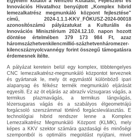
Egyetem kutatói a Nemzeti Kutatási, Fejlesztési és
Innovációs Hivatalhoz benyújtott „Komplex hibrid
lemezalkatrész megmunkáló központ fejlesztése"
című, 2024-1.1.1-KKV_FÓKUSZ-2024-00018
azonosítószámú pályázatukat a Kulturális és
Innovációs Minisztérium 2024.12.10. napon hozott
döntése értelmében 379 173 984 Ft, azaz
háromszázhetvenkilencmillió-százhetvenháromezer-
kilencszáznyolcvannégy forint összegű támogatásra
érdemesnek ítélte.
A pályázat keretein belül egy komplex, többtengelyes
CNC lemezalkatrész-megmunkáló központot terveznek
és gyártanak le, mely öt egymástól különböző ipari
alapanyag és félkész termék megmunkáló eljárását
egyesíti. Ez az öt eljárás az abrazív vízsugaras vágás, a
termikus plazmavágás, a termikus lángvágás,
lézersugaras vágás és a szabályos élgeometriájú
forgácsoló szerszámmal történő forgácsleválasztás. E
technológiai hibrid rendszer lenne a Komplex
Lemezalkatrész Megmunkáló Központ (KLMK), mely
képes a KKV szektor számára gazdasági és minőségi
szempontból is optimális megoldást nyújtani, mivel