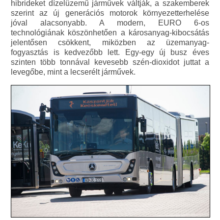
hibrideket dízelüzemű járművek váltják, a szakemberek
szerint az új generációs motorok környezetterhelése
jóval alacsonyabb. A modern, EURO 6-os
technológiának köszönhetően a károsanyag-kibocsátás
jelentősen csökkent, miközben az üzemanyag-
fogyasztás is kedvezőbb lett. Egy-egy új busz éves
szinten több tonnával kevesebb szén-dioxidot juttat a
levegőbe, mint a lecserélt járművek.