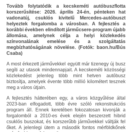
Tovább folytatódik a kecskeméti autóbuszflotta
korszerűsítése: 2026. április 24-én, pénteken hat
vadonatúj, csuklós kivitelű Mercedes-autóbuszt
helyeztek forgalomba a városban. A fejlesztés a
korábbi években elindított járműcsere-program újabb
állomása, amelynek célja a helyi közlekedés
színvonalának emelése és a szolgáltatás
megbízhatóságának növelése. (Fotók: baon.hu/Bús
Csaba)
A most érkezett járművekkel együtt már tizenegy új busz
segíti az utasok mindennapjait. A kecskeméti közösségi
közlekedést jelenleg több mint hetven autóbusz
biztosítja, amelyek évente több millió kilométert tesznek
meg a város útjain.
A fejlesztés hátterében egy, a város közgyűlése által
2023-ban elfogadott, több évre szóló rekonstrukciós
program áll. Ennek keretében fokozatosan kivonják a
forgalomból a 2010-es évek elején beszerzett hibrid
csuklós buszokat, és korszerűbb járművekkel váltják fel
őket. A jelenlegi ütem a második fontos mérföldkőnek