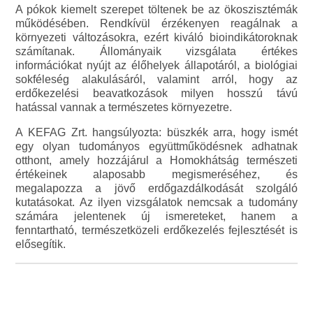
A pókok kiemelt szerepet töltenek be az ökoszisztémák
működésében. Rendkívül érzékenyen reagálnak a
környezeti változásokra, ezért kiváló bioindikátoroknak
számítanak. Állományaik vizsgálata értékes
információkat nyújt az élőhelyek állapotáról, a biológiai
sokféleség alakulásáról, valamint arról, hogy az
erdőkezelési beavatkozások milyen hosszú távú
hatással vannak a természetes környezetre.
A KEFAG Zrt. hangsúlyozta: büszkék arra, hogy ismét
egy olyan tudományos együttműködésnek adhatnak
otthont, amely hozzájárul a Homokhátság természeti
értékeinek alaposabb megismeréséhez, és
megalapozza a jövő erdőgazdálkodását szolgáló
kutatásokat. Az ilyen vizsgálatok nemcsak a tudomány
számára jelentenek új ismereteket, hanem a
fenntartható, természetközeli erdőkezelés fejlesztését is
elősegítik.