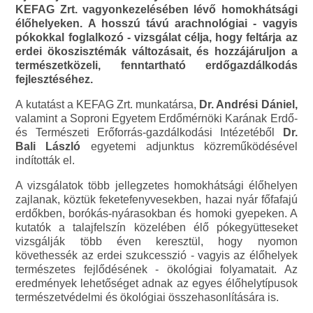
KEFAG Zrt. vagyonkezelésében lévő homokhátsági
élőhelyeken. A hosszú távú arachnológiai - vagyis
pókokkal foglalkozó - vizsgálat célja, hogy feltárja az
erdei ökoszisztémák változásait, és hozzájáruljon a
természetközeli, fenntartható erdőgazdálkodás
fejlesztéséhez.
A kutatást a KEFAG Zrt. munkatársa,
Dr. Andrési Dániel,
valamint a Soproni Egyetem Erdőmérnöki Karának Erdő-
és Természeti Erőforrás-gazdálkodási Intézetéből
Dr.
Bali László
egyetemi adjunktus közreműködésével
indították el.
A vizsgálatok több jellegzetes homokhátsági élőhelyen
zajlanak, köztük feketefenyvesekben, hazai nyár főfafajú
erdőkben, borókás-nyárasokban és homoki gyepeken. A
kutatók a talajfelszín közelében élő pókegyütteseket
vizsgálják több éven keresztül, hogy nyomon
követhessék az erdei szukcesszió - vagyis az élőhelyek
természetes fejlődésének - ökológiai folyamatait. Az
eredmények lehetőséget adnak az egyes élőhelytípusok
természetvédelmi és ökológiai összehasonlítására is.