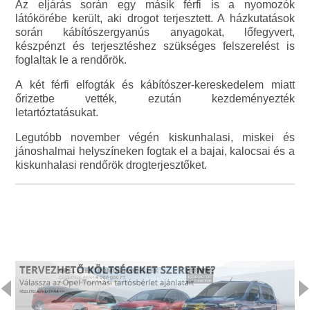
Az eljárás során egy másik férfi is a nyomozók
látókörébe került, aki drogot terjesztett. A házkutatások
során kábítószergyanús anyagokat, lőfegyvert,
készpénzt és terjesztéshez szükséges felszerelést is
foglaltak le a rendőrök.
A két férfi elfogták és kábítószer-kereskedelem miatt
őrizetbe vették, ezután kezdeményezték
letartóztatásukat.
Legutóbb november végén kiskunhalasi, miskei és
jánoshalmai helyszíneken fogtak el a bajai, kalocsai és a
kiskunhalasi rendőrök drogterjesztőket.