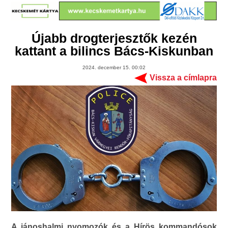
Újabb drogterjesztők kezén
kattant a bilincs Bács-Kiskunban
2024. december 15. 00:02
Vissza a címlapra
A jánoshalmi nyomozók és a Hírös kommandósok