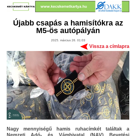
Újabb csapás a hamisítókra az
M5-ös autópályán
2025. március 26. 01:03
Vissza a címlapra
Nagy mennyiségű hamis ruhacímkét találtak a
Nemzeti Adó- és Vámhivatal (NAV) Bevetési