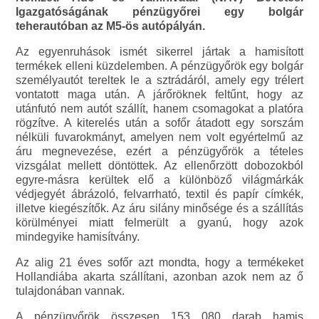
Igazgatóságának pénzügyőrei egy bolgár
teherautóban az M5-ös autópályán.
Az egyenruhások ismét sikerrel jártak a hamisított
termékek elleni küzdelemben. A pénzügyőrök egy bolgár
személyautót tereltek le a sztrádáról, amely egy trélert
vontatott maga után. A járőröknek feltűnt, hogy az
utánfutó nem autót szállít, hanem csomagokat a platóra
rögzítve. A kiterelés után a sofőr átadott egy sorszám
nélküli fuvarokmányt, amelyen nem volt egyértelmű az
áru megnevezése, ezért a pénzügyőrök a tételes
vizsgálat mellett döntöttek. Az ellenőrzött dobozokból
egyre-másra kerültek elő a különböző világmárkák
védjegyét ábrázoló, felvarrható, textil és papír címkék,
illetve kiegészítők. Az áru silány minősége és a szállítás
körülményei miatt felmerült a gyanú, hogy azok
mindegyike hamisítvány.
Az alig 21 éves sofőr azt mondta, hogy a termékeket
Hollandiába akarta szállítani, azonban azok nem az ő
tulajdonában vannak.
A pénzügyőrök összesen 153 080 darab hamis