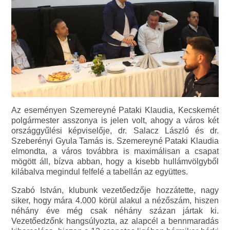
Az eseményen Szemereyné Pataki Klaudia, Kecskemét
polgármester asszonya is jelen volt, ahogy a város két
országgyűlési képviselője, dr. Salacz László és dr.
Szeberényi Gyula Tamás is. Szemereyné Pataki Klaudia
elmondta, a város továbbra is maximálisan a csapat
mögött áll, bízva abban, hogy a kisebb hullámvölgyből
kilábalva megindul felfelé a tabellán az együttes.
Szabó István, klubunk vezetőedzője hozzátette, nagy
siker, hogy mára 4.000 körül alakul a nézőszám, hiszen
néhány éve még csak néhány százan jártak ki.
Vezetőedzőnk hangsúlyozta, az alapcél a bennmaradás