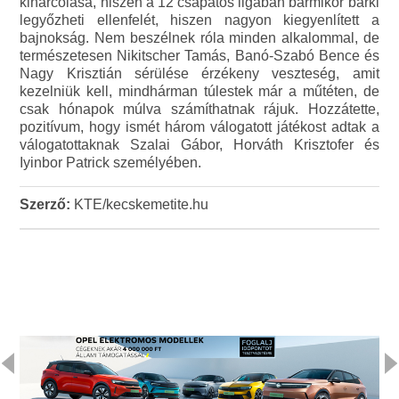
kiharcolása, hiszen a 12 csapatos ligában bármikor bárki
legyőzheti ellenfelét, hiszen nagyon kiegyenlített a
bajnokság. Nem beszélnek róla minden alkalommal, de
természetesen Nikitscher Tamás, Banó-Szabó Bence és
Nagy Krisztián sérülése érzékeny veszteség, amit
kezelniük kell, mindhárman túlestek már a műtéten, de
csak hónapok múlva számíthatnak rájuk. Hozzátette,
pozitívum, hogy ismét három válogatott játékost adtak a
válogatottaknak Szalai Gábor, Horváth Krisztofer és
Iyinbor Patrick személyében.
Szerző:
KTE/kecskemetite.hu