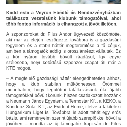
Kedd este a Veyron Ebédlő és Rendezvényházban
találkozott vezetésünk klubunk támogatóival, ahol
több fontos információ is elhangzott a jövőt illetően.
A szponzorokat dr. Filus Andor ügyvezető köszöntötte,
aki már az elején leszögezte, továbbra is a gazdasági
fegyelem és a stabil háttér megteremtése a fő céljuk,
amiben a támogatók eddig is oroszlánrészt vállaltak. Ez
a kör nyáron tovább bővült ráadásul, így egyre
szélesebb, helyi kötődésű szponzor csapat áll már a
KTE mögött.
– A megfelelő gazdasági háttér elengedhetetlen ahhoz,
hogy a klub stabilan működhessen. Örömmel
mondhatom, hogy legutóbbi találkozásunk óta újabb
támogatókkal bővült körünk, hiszen csatlakozott hozzánk
a Neumann János Egyetem, a Termostar Kft., a KEKO, a
Kondenz Solar Kft., az Evident Home, illetve a lakiteleki
Hungarikum Liget is. Továbbra is adott tehát egy erős
bázis, ami reményeim szerint újabb szereplőkkel bővül a
jövőben – mondta az új támogatók kapcsán dr. Filus