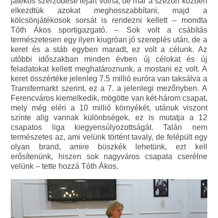
játékos szerződése lejárt volna, de már a szezon közben
elkezdtük azokat meghosszabbítani, majd a
kölcsönjátékosok sorsát is rendezni kellett – mondta
Tóth Ákos sportigazgató. – Sok volt a csábítás
természetesen egy ilyen kiugróan jó szereplés után, de a
keret és a stáb egyben maradt, ez volt a célunk. Az
utóbbi időszakban minden évben új célokat és új
feladatokat kellett meghatároznunk, a mostani ez volt. A
keret összértéke jelenleg 7.5 millió euróra van taksálva a
Transfermarkt szerint, ez a 7. a jelenlegi mezőnyben. A
Ferencváros kiemelkedik, mögötte van két-három csapat,
mely még eléri a 10 millió környékét, utánuk viszont
szinte alig vannak különbségek, ez is mutatja a 12
csapatos liga kiegyensúlyozottságát. Talán nem
természetes az, ami velünk történt tavaly, de felépült egy
olyan brand, amire büszkék lehetünk, ezt kell
erősítenünk, hiszen sok nagyváros csapata cserélne
velünk – tette hozzá Tóth Ákos.