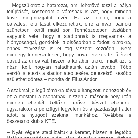
– Megszületett a határozat, ami lehetővé teszi a pálya
felújítását, köszönöm a városnak is azt, hogy minden
követ megmozgatott ezért. Ez azt jelenti, hogy a
pályatest felújítását elkezdhetjük, erre a nyári bajnoki
szünetben kerül majd sor. Természetesen tisztában
vagyunk vele, hogy a stadionnak is megvannak a
hiányosságai, gondolok itt elsősorban a fedett lelátókra,
ennek tervezése is el fog viszont kezdődni. Nem
mindegy természetesen, hogy hova tesszük le fűtéssel
együtt az új pályát, hiszen a korábbi futókör miatt azt is
nézni kell, hogyan haladhatunk aztán tovább. Több
verzió is létezik a stadion átépítésére, de ezekről később
születhet döntés – mondta dr. Filus Andor.
A szakmai jellegű témákra térve elhangzott, nehezebb év
ez a mostani a csapatnak, hiszen a második hely után
minden ellenfél kettőzött erővel készül ellenünk,
ugyanakkor a pénzügyi fegyelem és a gazdasági háttér
adott a nyugodt szakmai munkához. Továbbra is
összetartó klub a KTE.
– Nyár végére stabilizáltuk a keretet, hiszen a legtöbb