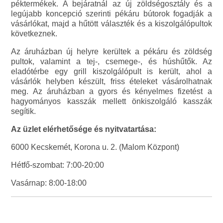
péktermékek. A bejáratnál az új zöldségosztály és a
legújabb koncepció szerinti pékáru bútorok fogadják a
vásárlókat, majd a hűtött választék és a kiszolgálópultok
következnek.
Az áruházban új helyre kerültek a pékáru és zöldség
pultok, valamint a tej-, csemege-, és húshűtők. Az
eladótérbe egy grill kiszolgálópult is került, ahol a
vásárlók helyben készült, friss ételeket vásárolhatnak
meg. Az áruházban a gyors és kényelmes fizetést a
hagyományos kasszák mellett önkiszolgáló kasszák
segítik.
Az üzlet elérhetősége és nyitvatartása:
6000 Kecskemét, Korona u. 2. (Malom Központ)
Hétfő-szombat: 7:00-20:00
Vasárnap: 8:00-18:00