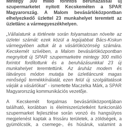
Mintegy 300 millió forintos beruházással új
szupermarketet nyitott Kecskeméten a SPAR
Magyarország. A Malom bevásárlóközpontban
elhelyezkedő üzlettel 23 munkahelyet teremtett az
üzletlánc a vármegyeszékhelyen.
„Vállalatunk a története során folyamatosan növelte az
üzletei számát: ezek közül a legújabbat Bács-Kiskun
vármegyében adtuk át a vásárlóközönség számára.
Kecskemét szívében, a Malom bevásárlóközpontban
megnyitott új SPAR szupermarketre mintegy 300 millió
forintot fordítottunk és a beruházásunkkal 23 új
munkahelyet teremtettünk. Az áruház modern és
látványos módon mutatja be üzletláncunk magas
minőségű termékkínálatát, ezen felül új szolgáltatások
várják a vásárlókat"
- ismertette Maczelka Márk, a SPAR
Magyarország kommunikációs vezetője.
A Kecskemét forgalmas bevásárlóközpontjában
található, korábban is élelmiszerüzletként funkcionáló
szupermarket fejlesztése során vonzó és hangsúlyos
megjelenést kaptak a frissáru területek, a zöldségek, a
gyümölcsök, a csemege-, és húsáruk, valamint a