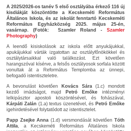
A 2025/2026-os tanév 5 első osztályába érkező 116 új
kisdiákját köszöntötte a Kecskeméti Református
Általános Iskola, és az iskolát fenntartó Kecskeméti
Református Egyházközség 2025. május 25-én,
vasárnap. (Fotók: Szamler Roland -
Szamler
Photography
)
A leendő kisiskolások az iskola előtt anyukájukkal,
apukájukkal várták izgatottan az osztályfőnökökkel és
osztálytársaikkal való találkozást. Ezt követően
harangszóval kísérve, a felsős osztályosok sorfala között
vonultak át a Református Templomba az ünnepi,
befogadó istentiszteletre.
A bevonulást követően
Kovács Sára
(1.c) mondott
kezdő imádságot, majd
Petró Emőke
intézményi
lelkipásztor apostoli köszöntésével, és fohászával,
Kárpáti Zalán
(1.a) textus üzenetével, és
Petró Emőke
igehirdetésével folytatódott az istentisztelet.
Papp Zsejke Anna
(1.d) versmondását követően
Tóth
Attila
, a Kecskeméti Református Általános Iskola