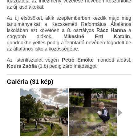
igazgatója az intézmény vezetése nevében köszöntötte
az új kisdiákokat.
Az új elsősöket, akik szeptemberben kezdik majd meg
tanulmányaikat a Kecskeméti Református Általános
Iskolában ezt követően a 8. osztályos
Rácz Hanna
a
nagyobb diákok,
Mikesiné Ertl Katalin
,
gondnokhelyettes pedig a fenntartó nevében fogadott be
az általános iskola közösségébe.
Az istentisztelet végén
Petró Emőke
mondott áldást,
Koura Zsófia
(1.b) pedig záró imádságot.
Galéria (31 kép)