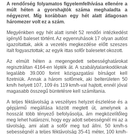
A rendőrség folyamatos figyelemfelhívása ellenére a
múlt héten a gyorshajtók száma meghaladta a
négyezret. Míg korábban egy hét alatt átlagosan
háromezer volt ez a szám.
Megyénkben egy hét alatt ismét 52 rendőri intézkedést
igénylő baleset történt. Az egyenruhások 17 olyan autóst
igazoltattak, akik a vezetés megkezdése előtt szeszes
italt fogyasztottak; az egyik ittas sofőr balesetet okozott.
Az elmúlt héten a megengedett sebességhatárokat
regisztráltan 4164-en lépték át. A szabálytalankodóknak
legalább 39.000 forint közigazgatási bírságot kell
fizetniük. Annak a három sofőrnek, aki belterületen 50
km/h helyett 107, 109 és 119 km/h-val hajtott, ennél jóval
magasabb összegű büntetésre kell számítania.
A teljes féktávolság a veszélyes helyzet észlelése és a
gépjármű megállása között megtett út, amelynek a
hosszát több tényező befolyásolja, ám megközelítőleg
meg lehet határozni, hogy egy adott sebességnél mi az a
távolság, ami alatt a sofőr meg tud állni. 50 km/h-s
sebességnél a teljes féktávolság 35-41 méter, 100 km/h-