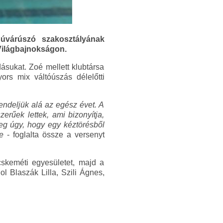
várúszó szakosztályának
Világbajnokságon.
ásukat. Zoé mellett klubtársa
rs mix váltóúszás délelőtti
ndeljük alá az egész évet. A
erűek lettek, ami bizonyítja,
leg úgy, hogy egy kéztörésből
e
- foglalta össze a versenyt
cskeméti egyesületet, majd a
 Blaszák Lilla, Szili Ágnes,