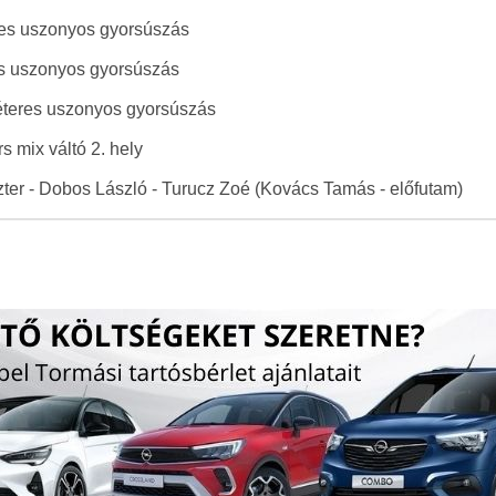
res uszonyos gyorsúszás
es uszonyos gyorsúszás
éteres uszonyos gyorsúszás
 mix váltó 2. hely
Eszter - Dobos László - Turucz Zoé (Kovács Tamás - előfutam)